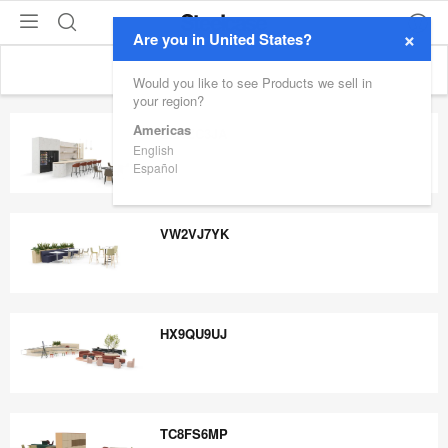
×
Are you in United States?
Would you like to see Products we sell in
your region?
Americas
EM6ZC3JA
English
Español
EM6ZC3JA
VW2VJ7YK
VW2VJ7YK
HX9QU9UJ
HX9QU9UJ
TC8FS6MP