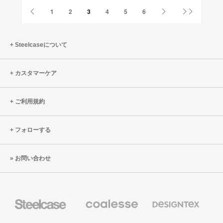
Previous
Next
Last
1
2
3
4
5
6
Page
Page
Page
Steelcaseについて
カスタマーケア
ご利用規約
フォローする
お問い合わせ
Steelcase
Coalesse
Designtex
の
の
プ
テ
レ
キ
AMQ
Smith
Orangebox