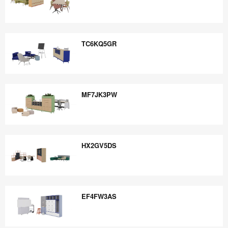
TC8FS6MP
TC6KQ5GR
TC6KQ5GR
MF7JK3PW
MF7JK3PW
HX2GV5DS
HX2GV5DS
EF4FW3AS