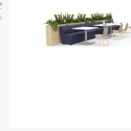
転
ー
と
Open
image
tooltip