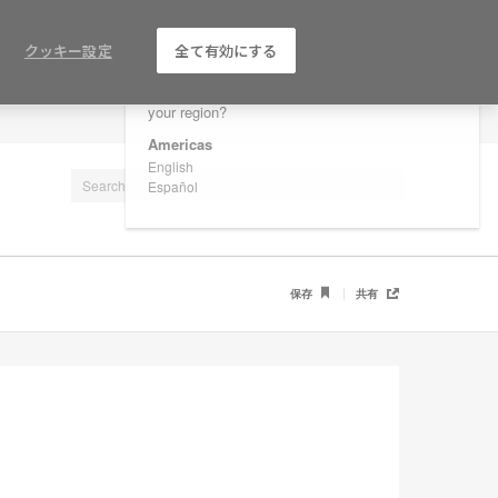
×
Are you in United States?
クッキー設定
全て有効にする
Would you like to see Products we sell in
your region?
LOG IN / REGISTER
Americas
English
Español
保存
共有