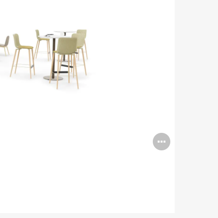
Open
image
tooltip