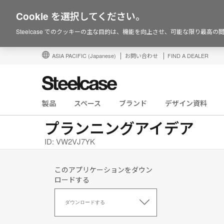
Cookie を選択してください。
Steelcase でのクッキーの主な目的は、機能を向上させ、可能な限り最高
ASIA PACIFIC
(Japanese)
お問い合わせ
FIND A DEALER
製品
スペース
ブランド
デザイン資料
プランニングアイデア
ID: VW2VJ7YK
このアプリケーションをダウン
ロードする
こ
の
ダウンロードする
ア
プ