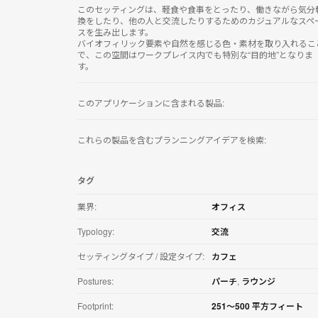
リ
このセッティングは、軽食や食事をとったり、働きながら気分
ケ
換をしたり、他の人と交流したりするためのカジュアルなスペ
スを生み出します。
ー
バイオフィリック要素や自然を感じる色・素材を取り入れるこ
シ
で、この空間はワークプレイス内でも特別な“目的地”となりま
ョ
す。
ン
を
ダ
このアプリケーションに含まれる製品:
ウ
ン
ロ
これらの製品を含むプランニングアイデアを検索:
ー
ド
す
タグ
る
業界:
オフィス
Typology:
交流
セッティングタイプ / 設定タイプ:
カフェ
Postures:
パーチ
,
ラウンジ
Footprint:
251〜500 平方フィート