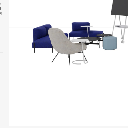
簡
ル
素
Open
image
tooltip