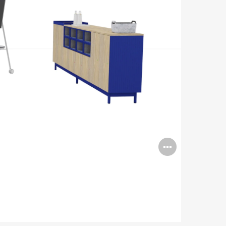
Open
image
tooltip