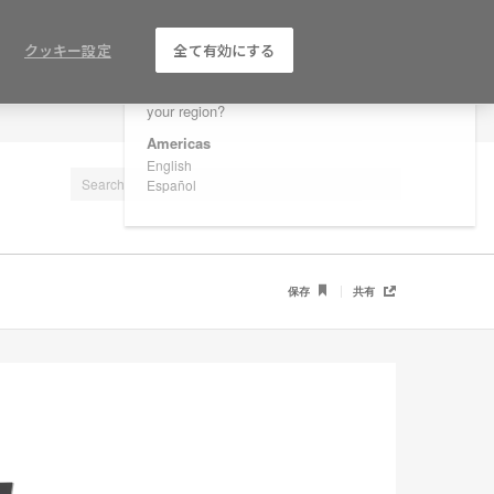
×
Are you in United States?
クッキー設定
全て有効にする
Would you like to see Products we sell in
your region?
LOG IN / REGISTER
Americas
English
Español
保存
共有