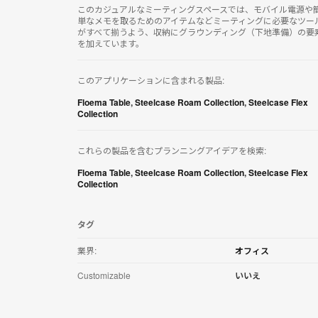
リ
このカジュアルなミーティングスペースでは、モバイル電源や
ケ
単なメモを取るためのアイテムなどミーティングに必要なツー
がすべて揃うよう、収納にグラウンディング（下地準備）の要
ー
を加えています。
シ
ョ
ン
このアプリケーションに含まれる製品:
を
ダ
Floema Table
,
Steelcase Roam Collection
,
Steelcase Flex
ウ
Collection
ン
ロ
ー
これらの製品を含むプランニングアイデアを検索:
ド
Floema Table
,
Steelcase Roam Collection
,
Steelcase Flex
す
Collection
る
タグ
業界:
オフィス
Customizable
いいえ