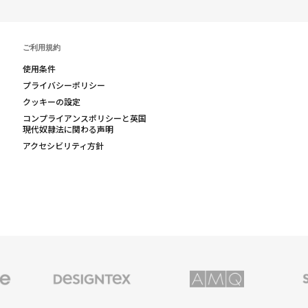
ご利用規約
使用条件
プライバシーポリシー
クッキーの設定
コンプライアンスポリシーと英国
現代奴隷法に関わる声明
アクセシビリティ方針
Designtex
AMQ
Smith
の
Solutions
System
テ
キ