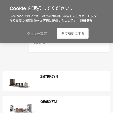
Cookie を選択してください。
×
Are you in United States?
Steelcase でのクッキーの主な目的は、機能を向上させ、可能な
限り最高の閲覧体験をお客様に提供することです。
詳細情報
Would you like to see Products we sell in
your region?
Americas
クッキー設定
全て有効にする
English
Español
ZM7RK5YN
ZM7RK5YN
QE6UX7TJ