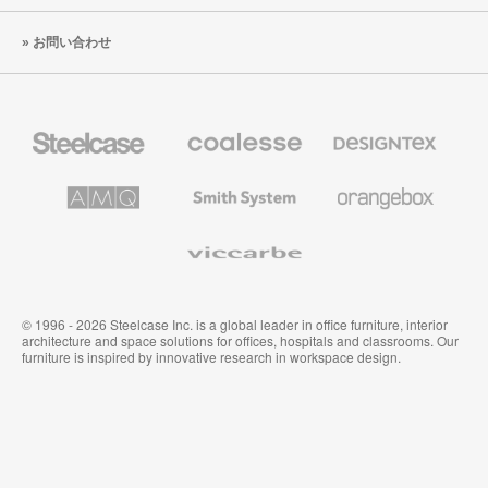
お問い合わせ
Steelcase
Coalesse
Designtex
の
の
プ
テ
レ
キ
AMQ
Smith
Orangebox
ミ
ス
Solutions
System
ア
タ
ム
イ
Viccarbe
オ
ル
フ
&
ィ
ウ
ス
ォ
家
ー
© 1996 - 2026 Steelcase Inc. is a global leader in office furniture, interior
具
ル
architecture and space solutions for offices, hospitals and classrooms. Our
カ
furniture is inspired by innovative research in workspace design.
バ
リ
ン
グ