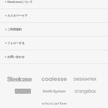
Steelcaseについて
カスタマーケア
ご利用規約
フォローする
お問い合わせ
Steelcase
Coalesse
Designtex
の
の
プ
テ
レ
キ
AMQ
Smith
Orangebox
ミ
ス
Solutions
System
ア
タ
ム
イ
Viccarbe
オ
ル
フ
&