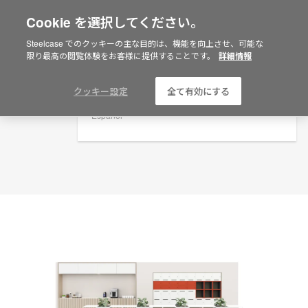
Cookie を選択してください。
×
Are you in United States?
プランニングアイデア
Steelcase でのクッキーの主な目的は、機能を向上させ、可能な
限り最高の閲覧体験をお客様に提供することです。
詳細情報
ID: SN3CM6FJ
Would you like to see Products we sell in
your region?
Americas
クッキー設定
全て有効にする
English
Español