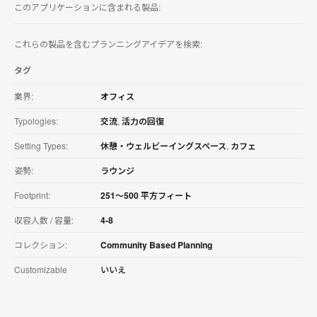
このアプリケーションに含まれる製品:
を
ダ
ウ
これらの製品を含むプランニングアイデアを検索:
ン
ロ
タグ
ー
ド
業界:
オフィス
す
る
Typologies:
交流
,
活力の回復
Setting Types:
休憩・ウェルビーイングスペース
,
カフェ
姿勢:
ラウンジ
Footprint:
251〜500 平方フィート
収容人数 / 容量:
4-8
コレクション:
Community Based Planning
Customizable
いいえ