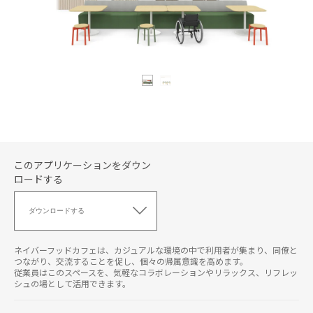
このアプリケーションをダウン
ロードする
こ
の
ダウンロードする
ア
プ
リ
ネイバーフッドカフェは、カジュアルな環境の中で利用者が集まり、同僚と
ケ
つながり、交流することを促し、個々の帰属意識を高めます。
従業員はこのスペースを、気軽なコラボレーションやリラックス、リフレッ
ー
シュの場として活用できます。
シ
ョ
ン