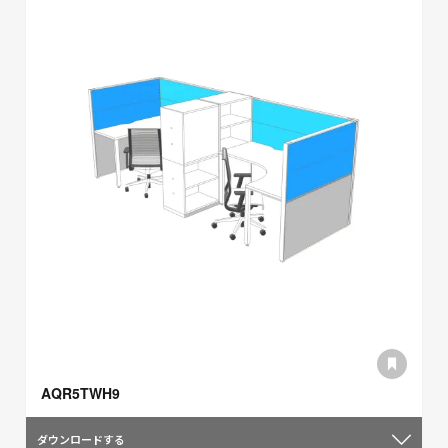
AQR5TWH9
ダウンロードする