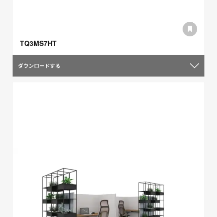
TQ3MS7HT
ダウンロードする