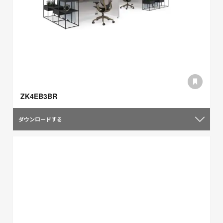
ZK4EB3BR
ダウンロードする