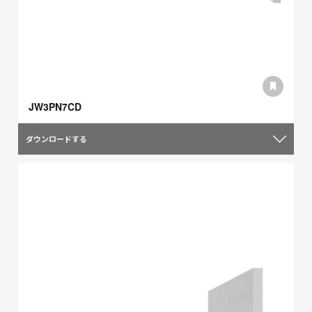
JW3PN7CD
ダウンロードする