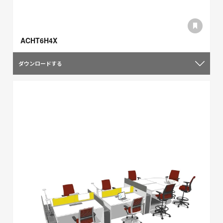
ACHT6H4X
ダウンロードする