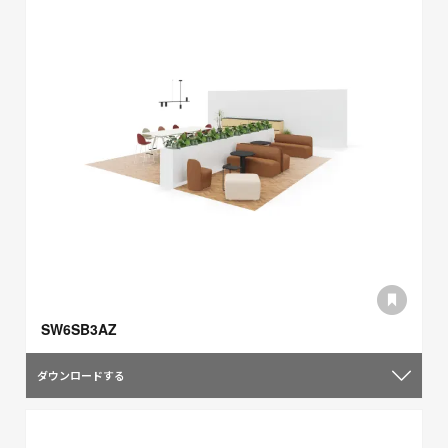
SW6SB3AZ
ダウンロードする