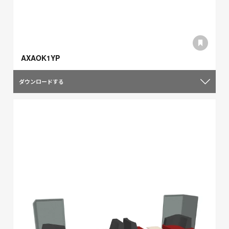
AXAOK1YP
ダウンロードする