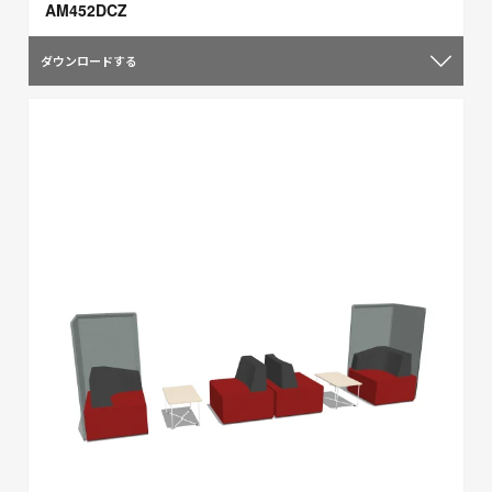
AM452DCZ
ダウンロードする