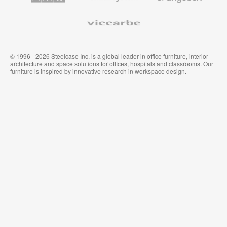
ア
タ
ム
イ
Viccarbe
オ
ル
フ
&
ィ
ウ
ス
ォ
家
ー
© 1996 - 2026 Steelcase Inc. is a global leader in office furniture, interior
具
ル
architecture and space solutions for offices, hospitals and classrooms. Our
カ
furniture is inspired by innovative research in workspace design.
バ
リ
ン
グ