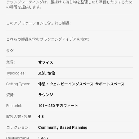
ラウンジシーティングは、腰掛けて持ち物を整理したり準備したりするため
を
の場所を提供します。
ダ
ウ
ン
このアプリケーションに含まれる製品:
ロ
ー
ド
これらの製品を含むプランニングアイデアを検索:
す
る
タグ
業界:
オフィス
Typologies:
交流
,
協働
Setting Types:
休憩・ウェルビーイングスペース
,
サポートスペース
姿勢:
ラウンジ
Footprint:
101〜250 平方フィート
収容人数 / 容量:
4-8
コレクション:
Community Based Planning
Customizable
いいえ