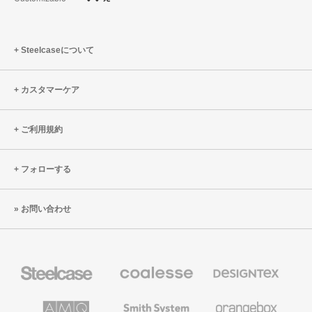
Steelcaseについて
カスタマーケア
ご利用規約
フォローする
お問い合わせ
Steelcase
Coalesse
Designtex
の
の
プ
テ
レ
キ
AMQ
Smith
Orangebox
ミ
ス
Solutions
System