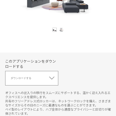
このアプリケーションをダウン
ロードする
こ
の
ダウンロードする
ア
プ
リ
オフィスへの出入りの移行をスムーズにサポートする、温かく迎え入れるエ
ケ
クスペリエンスを提供します。
共有のフリーアドレス式ロッカーは、ネットワークロックを備え、さまざま
ー
なサイズからその日のニーズに最適なものを選ぶことができます。
シ
ベイ型のレイアウトにより、ハブ全体から適度なプライバシーと区切りが確
ョ
保されています。
ン