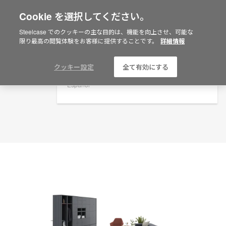
Cookie を選択してください。
×
Are you in United States?
プランニングアイデア
Steelcase でのクッキーの主な目的は、機能を向上させ、可能な
限り最高の閲覧体験をお客様に提供することです。
詳細情報
ID: KJ4XC6GX
Would you like to see Products we sell in
your region?
Americas
クッキー設定
全て有効にする
English
Español