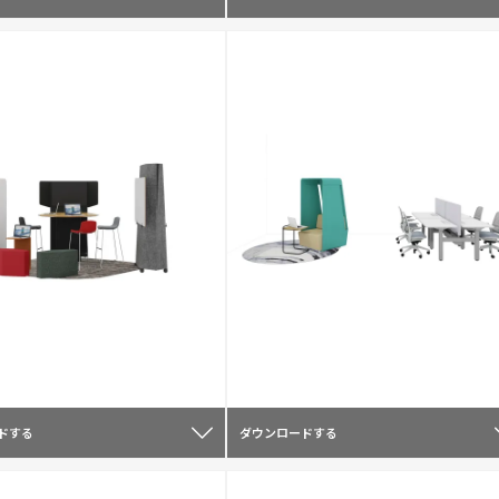
ドする
ダウンロードする