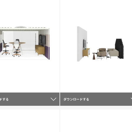
ドする
ダウンロードする