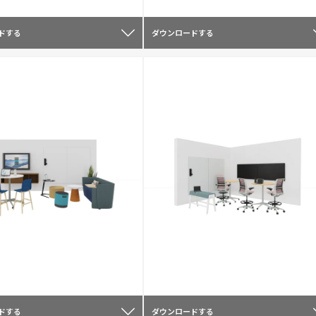
ドする
ダウンロードする
ドする
ダウンロードする