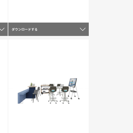
ダウンロードする