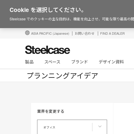
Cookie を選択してください。
Steelcase でのクッキーの主な目的は、機能を向上させ、可能な限り最高
ASIA PACIFIC
(Japanese)
お問い合わせ
FIND A DEALER
製品
スペース
ブランド
デザイン資料
プランニングアイデア
業界を変更する
業
界
オフィス
を