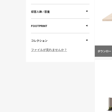
収容人数 / 容量
FOOTPRINT
コレクション
ファイルが見れませんか？
ダウンロー