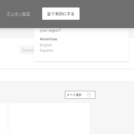
×
Are you in United States?
クッキー設定
全て有効にする
Would you like to see Products we sell in
your region?
LOG IN / REGISTER
Americas
English
Español
すべて選択