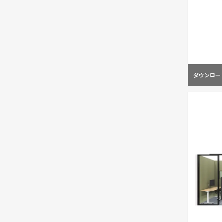
ダウンロー