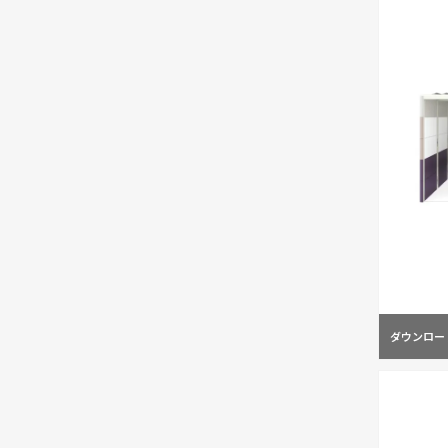
ダウンロー