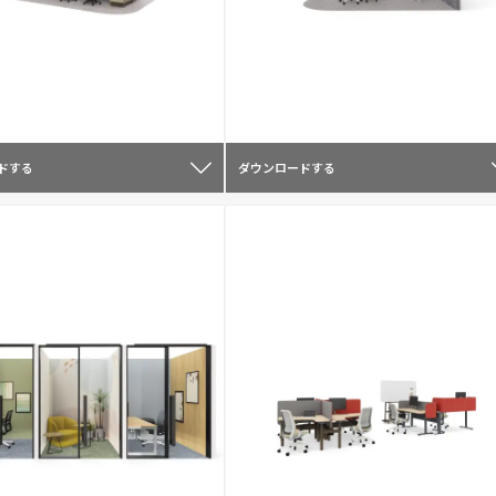
ドする
ダウンロードする