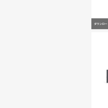
ダウンロー