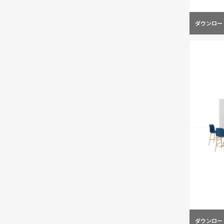
ダウンロー
ダウンロー