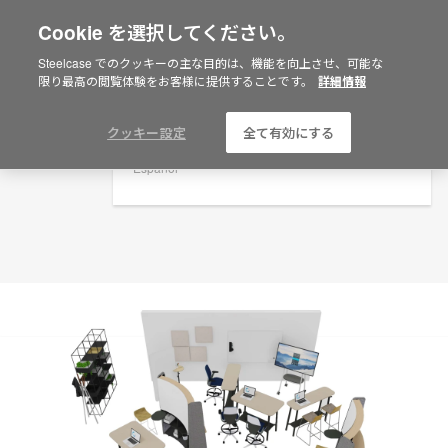
Cookie を選択してください。
×
Are you in United States?
プランニングアイデア
Steelcase でのクッキーの主な目的は、機能を向上させ、可能な
限り最高の閲覧体験をお客様に提供することです。
詳細情報
ID: JM8XS8QQ
Would you like to see Products we sell in
your region?
Americas
クッキー設定
全て有効にする
English
Español