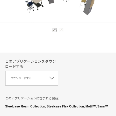
このアプリケーションをダウン
ロードする
こ
の
ダウンロードする
ア
プ
リ
ケ
このアプリケーションに含まれる製品:
ー
シ
Steelcase Roam Collection
,
Steelcase Flex Collection
,
Motif™
,
Sans™
ョ
ン