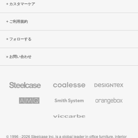
カスタマーケア
ご利用規約
フォローする
お問い合わせ
Steelcase
Coalesse
Designtex
の
の
プ
テ
レ
キ
AMQ
Smith
Orangebox
ミ
ス
Solutions
System
ア
タ
ム
イ
Viccarbe
オ
ル
フ
&
ィ
ウ
ス
ォ
家
ー
© 1996 - 2026 Steelcase Inc. is a global leader in office furniture, interior