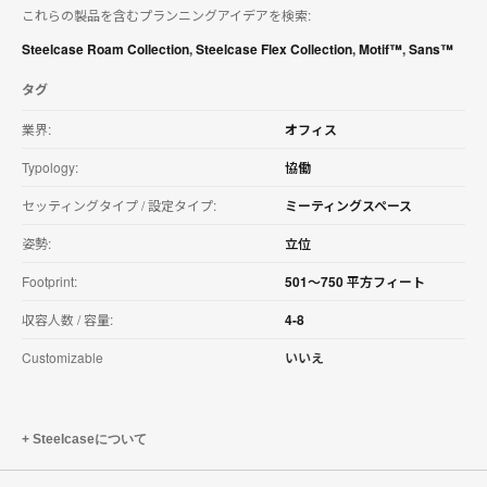
これらの製品を含むプランニングアイデアを検索:
を
ダ
Steelcase Roam Collection
,
Steelcase Flex Collection
,
Motif™
,
Sans™
ウ
ン
タグ
ロ
ー
業界:
オフィス
ド
す
Typology:
協働
る
セッティングタイプ / 設定タイプ:
ミーティングスペース
姿勢:
立位
Footprint:
501〜750 平方フィート
収容人数 / 容量:
4-8
Customizable
いいえ
Steelcaseについて