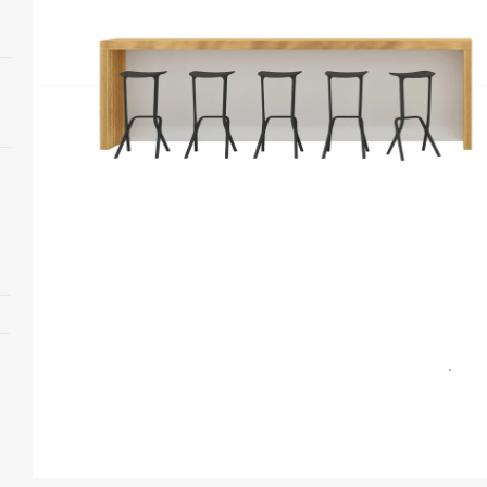
Open
image
tooltip