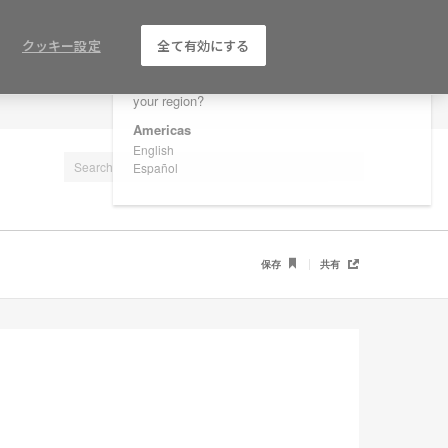
×
Are you in United States?
クッキー設定
全て有効にする
Would you like to see Products we sell in
your region?
LOG IN / REGISTER
Americas
English
Español
保存
共有