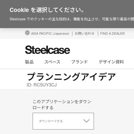
Cookie を選択してください。
Steelcase でのクッキーの主な目的は、機能を向上させ、可能な限り最高
ASIA PACIFIC
(Japanese)
お問い合わせ
FIND A DEALER
製品
スペース
ブランド
デザイン資料
プランニングアイデア
ID: RC5UY3CJ
このアプリケーションをダウン
ロードする
こ
の
ダウンロードする
ア
プ