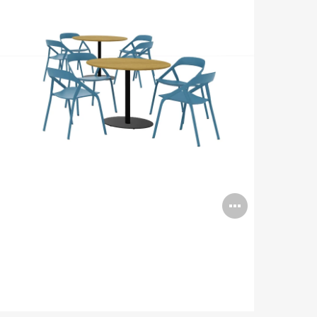
Open
image
tooltip