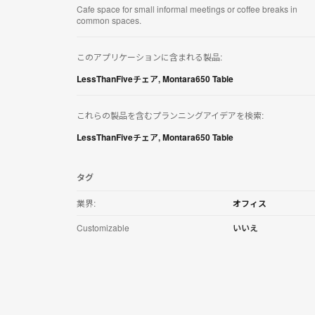
リ
Cafe space for small informal meetings or coffee breaks in
ケ
common spaces​.
ー
シ
このアプリケーションに含まれる製品:
ョ
ン
LessThanFiveチェア
,
Montara650 Table
を
ダ
ウ
これらの製品を含むプランニングアイデアを検索:
ン
ロ
LessThanFiveチェア
,
Montara650 Table
ー
ド
す
タグ
る
業界:
オフィス
Customizable
いいえ