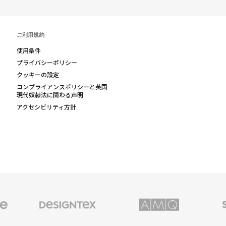
ご利用規約
使用条件
プライバシーポリシー
クッキーの設定
コンプライアンスポリシーと英国
現代奴隷法に関わる声明
アクセシビリティ方針
Designtex
AMQ
Smith
の
Solutions
System
テ
キ