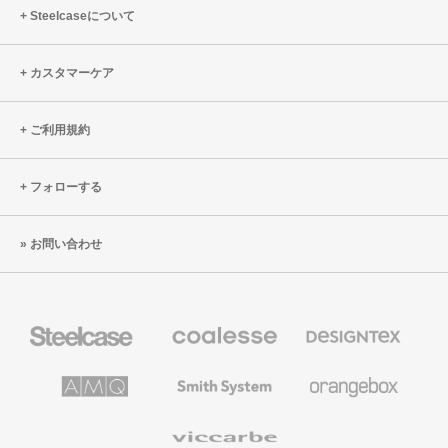
未
イ
Steelcaseについて
来
バ
シ
カスタマーケア
ー
を
確
ご利用規約
保
す
フォローする
る
た
お問い合わせ
め
の
5
つ
Steelcase
Coalesse
Designtex
の
の
の
プ
テ
方
レ
キ
AMQ
Smith
Orangebox
ミ
ス
策
Solutions
System
ア
タ
ム
イ
Viccarbe
オ
ル