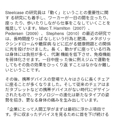
Steelcase の研究員は「動く」ということの重要性に関
す る研究にも着手し、ワーカーが一日の間を立ったり、
座っ たり、歩いたりしながら仕事をこなしていくことを
推奨して います。Marc T. Hamilton（2007）、
Pedersen（2009）、 Stephens（2010）の最近の研究で
は、長時間座りっぱ なしという行為と肥満、メタボリッ
クシンドロームや糖尿病 などに広がる健康問題との関係
に光を投げかけました。長 く、動かずに座っている行為
は身体には負担が多く、代謝 機能を低下させ、免疫機能
を弱体化させます。一日中座っ た後に例えジムで運動を
してもその負の効果をひっくり返 すことはなかなか難し
いということです。
その後、携帯デバイスの登場で人々はさらに長くチェア
に座ることが多くなりました。そして従来のチェアはま
だタブレットなどの携帯デバイスがない時代にデザイン
されたもので、テクノロジーの進化は新たなタイプの姿
勢を招き、更なる身体の痛みを生み出しています。
「企業にとって人間工学がまずは最初に浮かぶ項目で
す。手に収まったデバイスを見るために首を下げ続ける