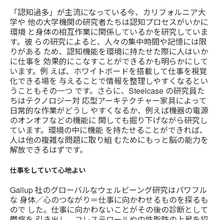
「認知過多」が主流になっている今、カリフォルニア大
学や 他の大学機関の研究者たちは認知プロセスがいかに
環境 と身体の相互作業に関係しているかを研究していま
す。彼 らの研究によると、人々の集中時間や記憶には限
りがある ため、認知機能を環境に持たせた際に人はいか
に仕事を 効果的にこなすことができるかも明らかにして
います。例 えば、ホワイトボードを搭載して仕事を視覚
化できる場を 与えることで情報を整理しやすくなるとい
うこともその一つ です。さらに、Steelcase の研究員た
ちはテクノロジー対 応型アーキテクチャー家具によって
日常的な作業がどうし やすくなるか、例えば機器の電源
のオンオフなどの機能に 関しても掘り下げながら研究し
ています。環境の中に機能 を持たせることができれば、
人は他の複雑な問題に取り組 むためにもっと脳の能力を
解放できるはずです。
仕事をしていて心地よい
Gallup 社のグローバルなウェルビーング研究はパワフル
な 身体／心のつながり＝仕事に向かわせるものを探るも
ので した。仕事に向かわないことがその後の診断として
鬱病を 引き出し、コレステロールや中性脂肪の上昇を招