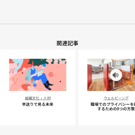
関連記事
早
職
組織文化 + 人材
ウェルビーング
送
場
早送りで見る未来
職場でのプライバシーを
り
で
するための5つの方策
で
の
見
プ
る
ラ