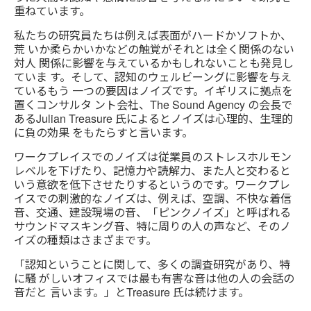
重ねています。
私たちの研究員たちは例えば表面がハードかソフトか、
荒 いか柔らかいかなどの触覚がそれとは全く関係のない
対人 関係に影響を与えているかもしれないことも発見し
ていま す。そして、認知のウェルビーングに影響を与え
ているもう 一つの要因はノイズです。イギリスに拠点を
置くコンサルタ ント会社、The Sound Agency の会長で
あるJulian Treasure 氏によるとノイズは心理的、生理的
に負の効果 をもたらすと言います。
ワークプレイスでのノイズは従業員のストレスホルモン
レベルを下げたり、記憶力や読解力、また人と交わると
いう意欲を低下させたりするというのです。ワークプレ
イスでの刺激的なノイズは、例えば、空調、不快な着信
音、交通、建設現場の音、「ピンクノイズ」と呼ばれる
サウンドマスキング音、特に周りの人の声など、そのノ
イズの種類はさまざまです。
「認知ということに関して、多くの調査研究があり、特
に騒 がしいオフィスでは最も有害な音は他の人の会話の
音だと 言います。」とTreasure 氏は続けます。