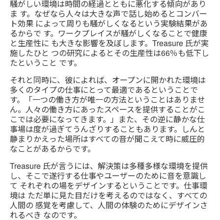
騒がしい環境は時間の経過とともに悪化する傾向があり
ま す。なぜなら人々は大きな声で話し始めるとコンバー
ト効果 によって周りも騒がしくなるという実験結果があ
るからで す。ワークプレイスが騒がしくなることで健康
と生産性に も大きな影響を及ぼします。Treasure 氏が実
施したひと つの研究によるとその生産性は66％も低下し
たということ です。
それと同時に、彼によれば、オープンに開かれた環境は
多くのタイプの仕事にとって最適であるということで
す。「一つの働き方が唯一の方法ということはありませ
ん。人々の働き方にあったスペースを提供することがこ
こでは必要になってきます。」また、その逆に静かな仕
事場は度が過ぎてうんざりすることもあります。しんと
静まりかえった場所はすべての音が聞こえて時に威圧的
なことがあるからです。
Treasure 氏が言うには、解決策は多種多様な環境を提供
し、そこで遂行する仕事やユーザーのために音を意識し
て それぞれの場をデザインするということです。仕事環
境は ただ単に見た目だけを考えるのではなく、すべての
人間の 感覚を考慮して、人間の体験のためにデザインさ
れるべき なのです。