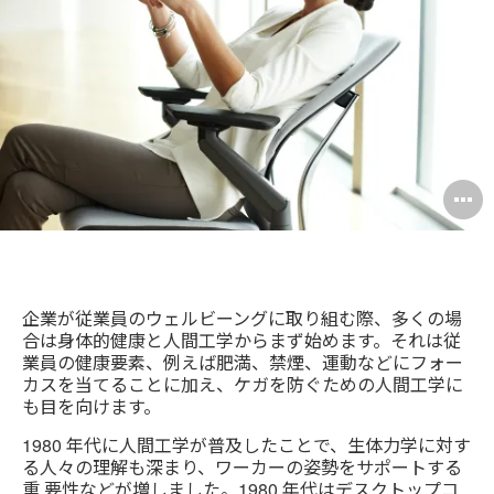
ド
レ
ス
O
i
to
企業が従業員のウェルビーングに取り組む際、多くの場
合は身体的健康と人間工学からまず始めます。それは従
業員の健康要素、例えば肥満、禁煙、運動などにフォー
カスを当てることに加え、ケガを防ぐための人間工学に
も目を向けます。
1980 年代に人間工学が普及したことで、生体力学に対す
る人々の理解も深まり、ワーカーの姿勢をサポートする
重 要性などが増しました。1980 年代はデスクトップコ