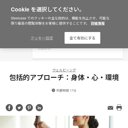
Cookie を選択してください。
×
Are you in United States?
Steelcase でのクッキーの主な目的は、機能を向上させ、可能な
限り最高の閲覧体験をお客様に提供することです。
詳細情報
Would you like to see Products we sell in
your region?
Americas
クッキー設定
全て有効にする
English
Español
ウェルビーング
包括的アプローチ：身体・心・環境
所要時間 17分
Share
Share
Share
Share
メ
ー
Pri
on
on
on
on
ル
this
Facebook
Twitter
Pinterest
LinkedIn
ア
pag