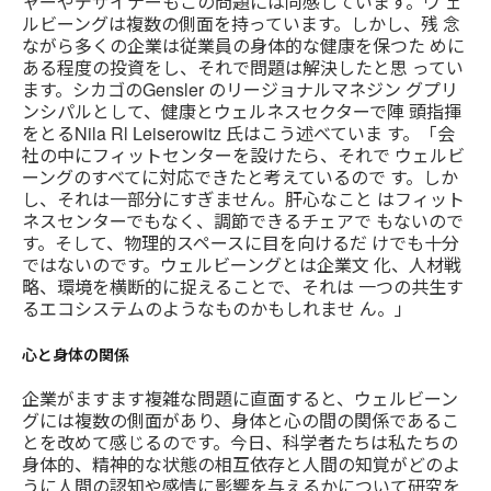
ャーやデザイナーもこの問題には同感しています。ウ ェ
ルビーングは複数の側面を持っています。しかし、残 念
ながら多くの企業は従業員の身体的な健康を保つた めに
ある程度の投資をし、それで問題は解決したと思 ってい
ます。シカゴのGensler のリージョナルマネジン グプリ
ンシパルとして、健康とウェルネスセクターで陣 頭指揮
をとるNila Rl Leiserowitz 氏はこう述べていま す。「会
社の中にフィットセンターを設けたら、それで ウェルビ
ーングのすべてに対応できたと考えているので す。しか
し、それは一部分にすぎません。肝心なこと はフィット
ネスセンターでもなく、調節できるチェアで もないので
す。そして、物理的スペースに目を向けるだ けでも十分
ではないのです。ウェルビーングとは企業文 化、人材戦
略、環境を横断的に捉えることで、それは 一つの共生す
るエコシステムのようなものかもしれませ ん。」
心と身体の関係
企業がますます複雑な問題に直面すると、ウェルビーン
グには複数の側面があり、身体と心の間の関係であるこ
とを改めて感じるのです。今日、科学者たちは私たちの
身体的、精神的な状態の相互依存と人間の知覚がどのよ
うに人間の認知や感情に影響を与えるかについて研究を