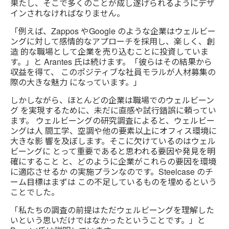
果たし、そこで多くのことが成し遂げられるようにデザ
インされなければなりません。
「例えば、Zappos やGoogle のような企業はウェルビー
ングに対して感情的なアプローチを採用し、楽しく、創
造 的な職場として企業を売り込むことに投資していま
す。」と Arantes 氏は続けます。「彼らはその結果から
収益を得て、 このポジティブな社員モラルが人材募集の
際の大きな魅力 になっています。」
しかしながら、ほとんどの企業は職場でのウェルビーン
グ を実現するために、未だに直感や試行錯誤に頼ってい
ます。 ウェルビーングの研究調査によると、ウェルビー
ングは人 間工学、空調や他の要素以上にオフィス環境に
大きな影 響を及ぼします。そこに欠けているのはウェル
ビーングに とって重要であると思われる要因や発見を明
確にすること と、どのように企業がこれらの要因を環境
に適応させるか の実施プランなのです。Steelcase のチ
ーム目標はまずは この不足しているものを埋めるという
ことでした。
「私たちの調査の前提はただウェルビーングを理解した
いという思いだけではなかったということです。」と