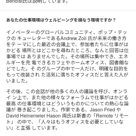
Benoist氏は説明しています。
あなたの仕事環境はウェルビーングを損なう環境ですか？
イノベーターのグローバルコミュニティ、ポップ・テッ
クの キューレターであるAndrew Zoli 氏が未来の働き方
をテ ーマにした最近の会議上で、参加者たちに仕事がは
かどる 場所とはどこかを尋ねたところ、なんと回答は仕
事場では ありませんでした。その場所は集中でき、エネ
ルギーを充 電できるカフェやホームオフィス、図書館な
どでした。そ のグループの中で一人だけ、明確な目的を
もって改装され た活気に満ちたオフィスだと答えた人が
いました。
その後、この会話が他の多くの人の議論を呼び、オンラ
イ ン上で、また他の様々なフォーラムで仕事がはかどる
最高 の仕事環境とはどういうものかについての熱心な論
議が 巻き起こりました。作家である、Jason Fried や
David Heinemeier Hason 両氏は新書の「Remote リモー
ト」 の中で、「人々はもうオフィスを必要としていな
い」と主張 しています。