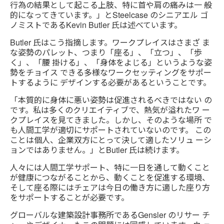
行為の結果として起こる上肢、特に首や肩の痛みは一 般
的になってきています。」とSteelcase のシニアエル ゴ
ノミストであるKevin Butler 氏は述べています。
Butler 氏はこう指摘します。ワークプレイスはさまざ ま
な姿勢のパレット、つまり「座る」、「立つ」、「歩
く」、「腰 掛ける」、「身体をよじる」というような姿
勢をチョイス できる多様なワークセッティングをサポー
トするように デザインする必要があるということです。
「本質的に身体に悪い姿勢は促進されるべきではない の
です。私は多くのクリエイティブで、熱気が溢れたワ ー
クプレイスを見てきました。しかし、そのような場所 で
も人間工学が適切にサポートされていないのです。 この
ことは個人、企業双方にとって決して適したソリュ ーシ
ョンではありません。」とButler 氏は続けます。
人々には人間工学サポート、特に一日を通して動くこと
が健康につながることから、動くことを促進する環境、
そして座る際にはチェアは今日の働き方に適した座り方
をサポートすることが必要です。
グローバルな建築設計事務所であるGensler のリサー チ