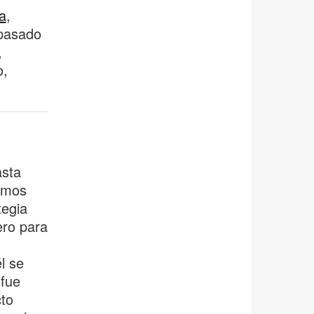
a
,
 pasado
,
o,
asta
hemos
tegia
ero para
l se
 fue
cto