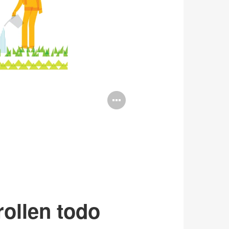
Open
image
tooltip
rollen todo