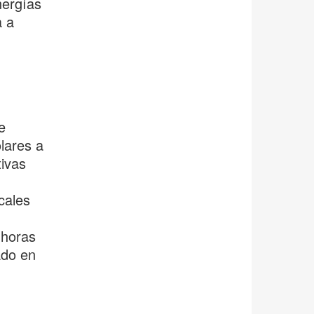
nergías
a a
e
lares a
tivas
cales
 horas
ado en