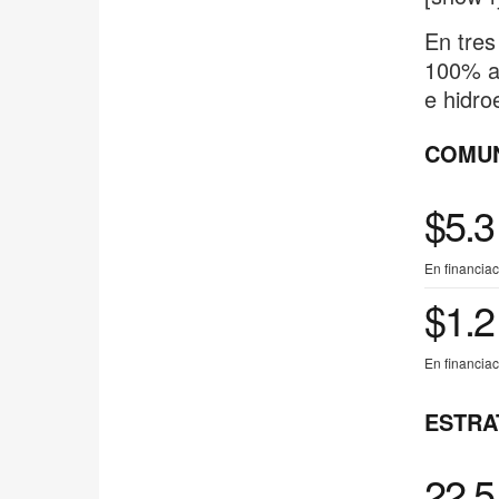
En tres
100% a 
e hidroe
COMU
$5.3
En financiac
$1.2
En financiac
ESTRA
22.5