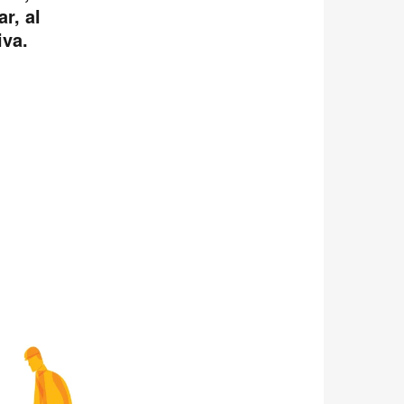
r, al
iva.