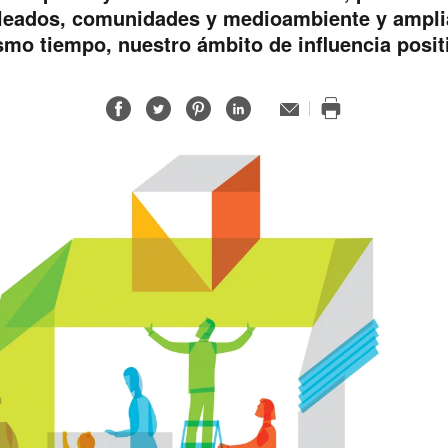
eados, comunidades y medioambiente y amplia
mo tiempo, nuestro ámbito de influencia posit
Compartir
Compartir
Compartir
Compartir
Email
Imprimir
en
en
en
en
esta
Facebook
Twitter
Pinterest
Linked-
página
in