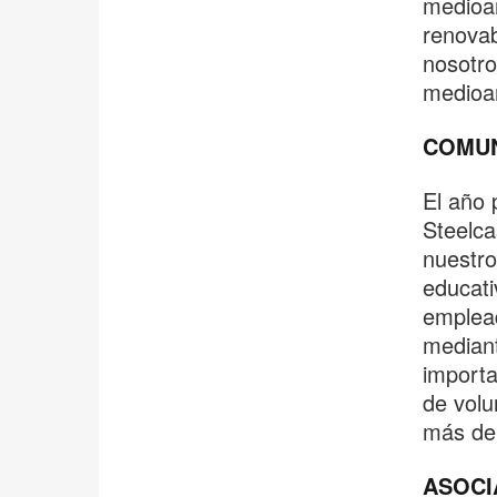
medioam
renovab
nosotro
medioa
COMUN
El año 
Steelca
nuestro
educati
emplead
mediant
importa
de volu
más de 
ASOCI