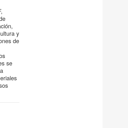
,
 de
ción,
ultura y
lones de
os
es se
da
eriales
osos