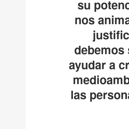
su potenc
nos anima
justif
debemos s
ayudar a c
medioambi
las person