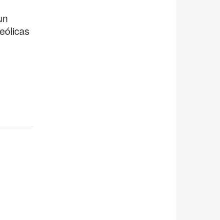
un
eólicas