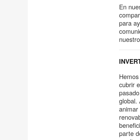
En nue
compart
para ay
comunid
nuestro
INVER
Hemos a
cubrir 
pasado 
global.
animar
renovab
benefic
parte d