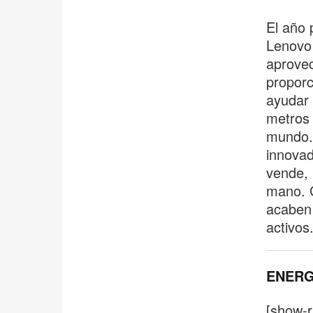
El año
Lenovo 
aprovec
proporc
ayudar 
metros 
mundo. 
innovad
vende, 
mano. G
acaben 
activos
ENERG
[show-r