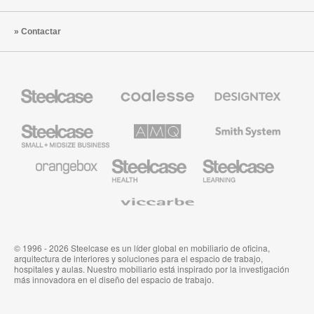
Contactar
Mobiliario
Mobiliario
Textiles
Steelcase
Premium
de
de
Designtex
Coalesse
Steelcase
AMQ
Mobiliario
Small
Solutions
de
Business
Smith
System
Mobiliario
Mobiliario
Mobiliario
de
para
para
Orangebox
Industria
Educación
Médica
de
Viccarbe
de
Steelcase
Steelcase
© 1996 - 2026 Steelcase es un líder global en mobiliario de oficina,
arquitectura de interiores y soluciones para el espacio de trabajo,
hospitales y aulas. Nuestro mobiliario está inspirado por la investigación
más innovadora en el diseño del espacio de trabajo.