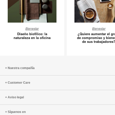
Diseño
¿Quiere
Bienestar
Bienestar
biofílico:
aumenta
Diseño biofílico: la
¿Quiere aumentar el g
la
el
naturaleza en la oficina
de compromiso y biene
de sus trabajadores
naturaleza
grado
en
de
la
comprom
oficina
y
bienesta
Nuestra compañía
de
sus
Customer Care
trabajad
Aviso legal
Síguenos en