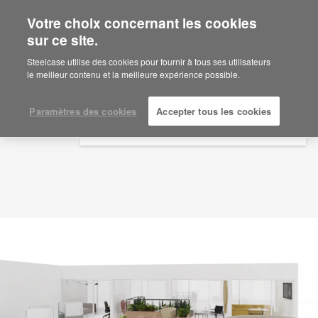
Votre choix concernant les cookies
×
Are you in United States?
sur ce site.
Idée d'aménagement
ID: DQ5ZR6TH
Would you like to see Products we sell in
Steelcase utilise des cookies pour fournir à tous ses utilisateurs
your region?
le meilleur contenu et la meilleure expérience possible.
Americas
English
Paramètres des cookies
Accepter tous les cookies
Español