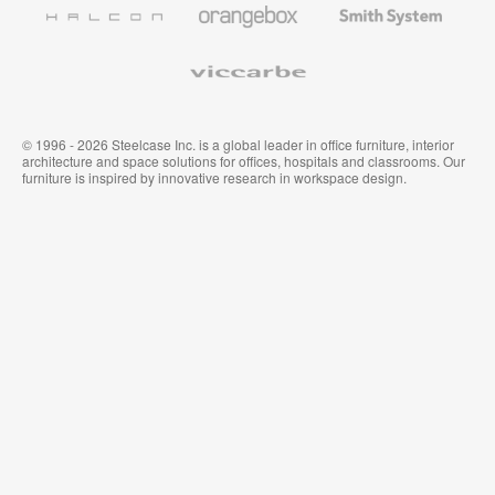
Halcon
Orangebox
Smith
Premium
Muraux
System
Viccarbe
© 1996 - 2026 Steelcase Inc. is a global leader in office furniture, interior
architecture and space solutions for offices, hospitals and classrooms. Our
furniture is inspired by innovative research in workspace design.