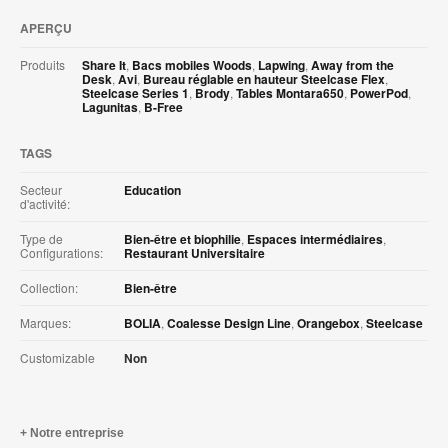
APERÇU
Produits
Share It
,
Bacs mobiles Woods
,
Lapwing
,
Away from the
Desk
,
Avi
,
Bureau réglable en hauteur Steelcase Flex
,
Steelcase Series 1
,
Brody
,
Tables Montara650
,
PowerPod
,
Lagunitas
,
B-Free
TAGS
Secteur
Education
d'activité:
Type de
Bien-être et biophilie
,
Espaces intermédiaires
,
Configurations:
Restaurant Universitaire
Collection:
Bien-être
Marques:
BOLIA
,
Coalesse Design Line
,
Orangebox
,
Steelcase
Customizable
Non
Notre entreprise