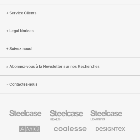
Service Clients
Legal Notices
Suivez-nous!
Abonnez-vous à la Newsletter sur nos Recherches
Contactez-nous
Steelcase
Steelcase
Steelcase
Health
Mobilier
pour
le
AMQ
Coalesse
Designtex
secteur
Solutions
Mobilier
Textiles
de
de
et
l’Education
Bureau
Revêtements