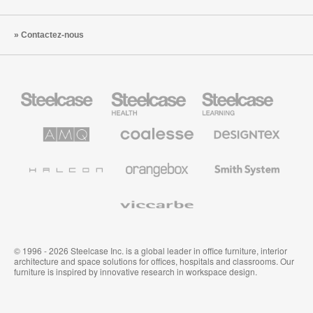
Contactez-nous
Steelcase
Steelcase
Steelcase
Health
Mobilier
pour
le
AMQ
Coalesse
Designtex
secteur
Solutions
Mobilier
Textiles
de
de
et
l’Education
Bureau
Revêtements
Halcon
Orangebox
Smith
Premium
Muraux
System
Viccarbe
© 1996 - 2026 Steelcase Inc. is a global leader in office furniture, interior
architecture and space solutions for offices, hospitals and classrooms. Our
furniture is inspired by innovative research in workspace design.