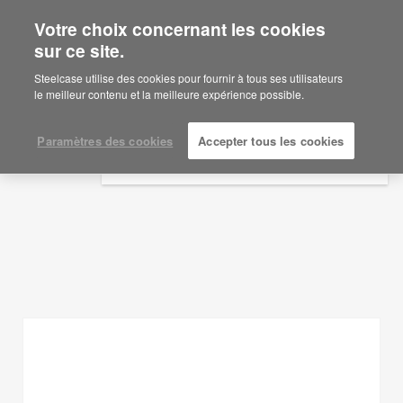
Votre choix concernant les cookies
×
Are you in United States?
sur ce site.
Idées d'aménagement
Would you like to see Products we sell in
Steelcase utilise des cookies pour fournir à tous ses utilisateurs
your region?
le meilleur contenu et la meilleure expérience possible.
AFFICHER LES FILTRES
Americas
English
Paramètres des cookies
Accepter tous les cookies
Español