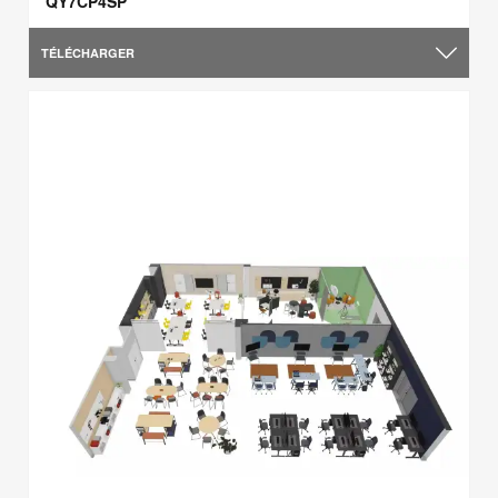
QY7CP4SP
TÉLÉCHARGER