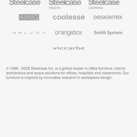
Health
Mobilier
pour
le
AMQ
Coalesse
Designtex
secteur
Solutions
Mobilier
Textiles
de
de
et
l’Education
Bureau
Revêtements
Halcon
Orangebox
Smith
Premium
Muraux
System
Viccarbe
© 1996 - 2026 Steelcase Inc. is a global leader in office furniture, interior
architecture and space solutions for offices, hospitals and classrooms. Our
furniture is inspired by innovative research in workspace design.