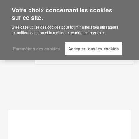
Votre choix concernant les cookies
×
Are you in United States?
sur ce site.
Idées d'aménagement
Would you like to see Products we sell in
Steelcase utilise des cookies pour fournir à tous ses utilisateurs
your region?
le meilleur contenu et la meilleure expérience possible.
AFFICHER LES FILTRES
Americas
English
Paramètres des cookies
Accepter tous les cookies
Español