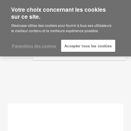
Votre choix concernant les cookies
×
Are you in United States?
sur ce site.
Idées d'aménagement
Would you like to see Products we sell in
Steelcase utilise des cookies pour fournir à tous ses utilisateurs
your region?
le meilleur contenu et la meilleure expérience possible.
AFFICHER LES FILTRES
Americas
English
Paramètres des cookies
Accepter tous les cookies
Español