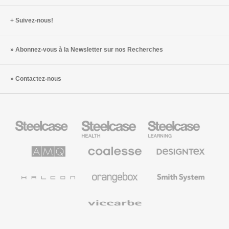
Suivez-nous!
Abonnez-vous à la Newsletter sur nos Recherches
Contactez-nous
Steelcase
Steelcase
Steelcase
Health
Mobilier
pour
le
AMQ
Coalesse
Designtex
secteur
Solutions
Mobilier
Textiles
de
de
et
l’Education
Bureau
Revêtements
Halcon
Orangebox
Smith
Premium
Muraux
System
Viccarbe