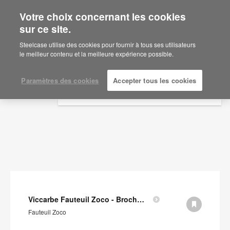
Votre choix concernant les cookies
×
Are you in United States?
sur ce site.
Documents
Would you like to see Products we sell in
Steelcase utilise des cookies pour fournir à tous ses utilisateurs
your region?
le meilleur contenu et la meilleure expérience possible.
AFFICHER LES FILTRES
Americas
English
Paramètres des cookies
Accepter tous les cookies
Español
Viccarbe Fauteuil Zoco - Brochure (en anglais)
Fauteuil Zoco