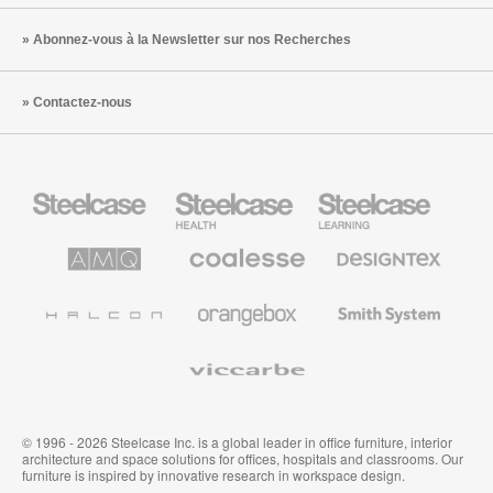
Abonnez-vous à la Newsletter sur nos Recherches
Contactez-nous
Steelcase
Steelcase
Steelcase
Health
Mobilier
pour
le
AMQ
Coalesse
Designtex
secteur
Solutions
Mobilier
Textiles
de
de
et
l’Education
Bureau
Revêtements
Halcon
Orangebox
Smith
Premium
Muraux
System
Viccarbe
© 1996 - 2026 Steelcase Inc. is a global leader in office furniture, interior
architecture and space solutions for offices, hospitals and classrooms. Our
furniture is inspired by innovative research in workspace design.