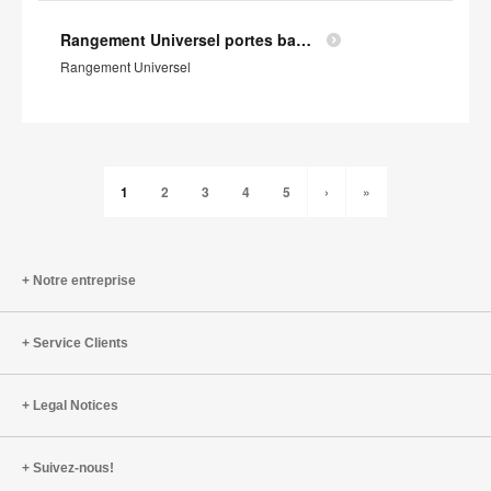
Rangement Universel portes battantes - Profil Environnemental Produit
Rangement Universel
1
2
3
4
5
›
»
Notre entreprise
Service Clients
Legal Notices
Suivez-nous!