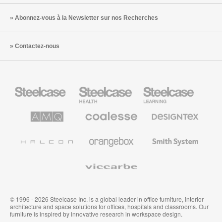
Abonnez-vous à la Newsletter sur nos Recherches
Contactez-nous
Steelcase
Steelcase
Steelcase
Health
Mobilier
pour
le
AMQ
Coalesse
Designtex
secteur
Solutions
Mobilier
Textiles
de
de
et
l’Education
Bureau
Revêtements
Halcon
Orangebox
Smith
Premium
Muraux
System
Viccarbe
© 1996 - 2026 Steelcase Inc. is a global leader in office furniture, interior
architecture and space solutions for offices, hospitals and classrooms. Our
furniture is inspired by innovative research in workspace design.