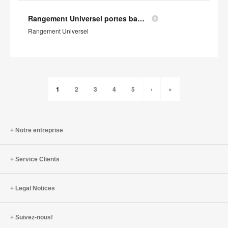
Rangement Universel portes battantes - Profil Environnemental Produit
Rangement Universel
1
2
3
4
5
›
»
Notre entreprise
Service Clients
Legal Notices
Suivez-nous!