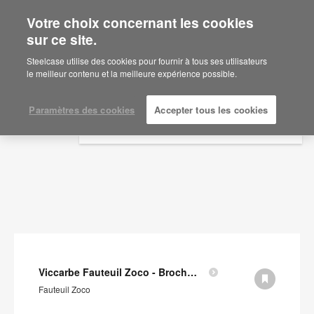
Votre choix concernant les cookies
×
Are you in United States?
sur ce site.
Documents
Would you like to see Products we sell in
Steelcase utilise des cookies pour fournir à tous ses utilisateurs
your region?
le meilleur contenu et la meilleure expérience possible.
AFFICHER LES FILTRES
Americas
English
Paramètres des cookies
Accepter tous les cookies
Español
Viccarbe Fauteuil Zoco - Brochure (en anglais)
Fauteuil Zoco