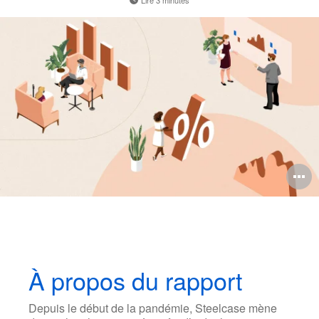
Lire 3 minutes
O
l'
b
d
l
À propos du rapport
Depuis le début de la pandémie, Steelcase mène