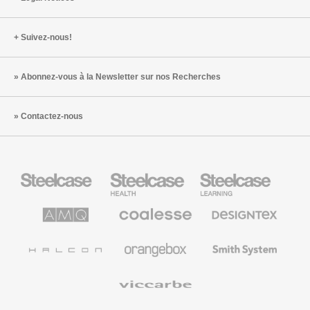
Suivez-nous!
Abonnez-vous à la Newsletter sur nos Recherches
Contactez-nous
Steelcase
Steelcase
Steelcase
Health
Mobilier
pour
le
AMQ
Coalesse
Designtex
secteur
Solutions
Mobilier
Textiles
de
de
et
l’Education
Bureau
Revêtements
Halcon
Orangebox
Smith
Premium
Muraux
System
Viccarbe