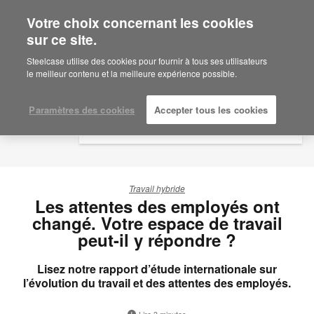
Votre choix concernant les cookies
×
Are you in United States?
sur ce site.
Would you like to see Products we sell in
Steelcase utilise des cookies pour fournir à tous ses utilisateurs
your region?
le meilleur contenu et la meilleure expérience possible.
Americas
English
Paramètres des cookies
Accepter tous les cookies
Español
Travail hybride
Les attentes des employés ont
changé. Votre espace de travail
peut-il y répondre ?
Lisez notre rapport d’étude internationale sur
l’évolution du travail et des attentes des employés.