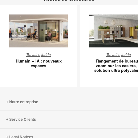
Humain
Rangem
Travail hybride
Travail hybride
+
de
Humain + IA : nouveaux
Rangement de bureau
IA
bureau
espaces
zoom sur les casiers, 
solution ultra polyvale
:
–
nouveaux
zoom
espaces
sur
les
casiers,
Notre entreprise
la
solution
Service Clients
ultra
polyvale
Legal Notices