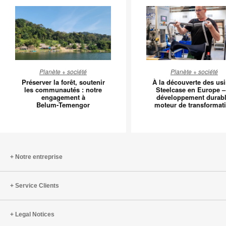
Préserver
À
Planète + société
Planète + société
la
la
Préserver la forêt, soutenir
À la découverte des us
forêt,
découver
les communautés : notre
Steelcase en Europe –
engagement à
développement durabl
soutenir
des
Belum‑Temengor
moteur de transformat
les
usines
communautés
Steelcas
:
en
notre
Europe
engagement
–
Notre entreprise
à
le
Belum‑Temengor
dévelop
Service Clients
durable,
moteur
de
Legal Notices