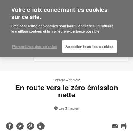
Votre choix concernant les cookies
×
Are you in United States?
sur ce site.
Would you like to see Products we sell in
Steelcase utilise des cookies pour fournir à tous ses utilisateurs
your region?
le meilleur contenu et la meilleure expérience possible.
Americas
English
Paramètres des cookies
Accepter tous les cookies
Español
Planète + société
En route vers le zéro émission
nette
Lire 3 minutes
Partager
Partager
Partager
Partager
Adresse
de
Imp