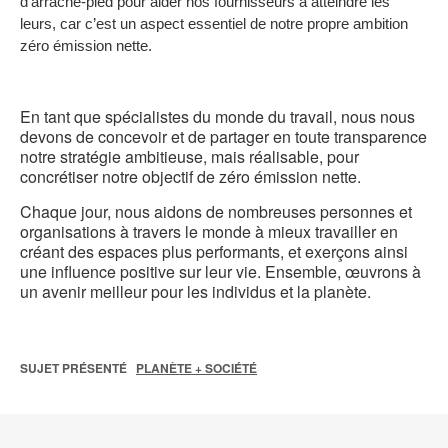
d’arrache-pied pour aider nos fournisseurs à atteindre les
l
leurs, car c’est un aspect essentiel de notre propre ambition
zéro émission nette.
En tant que spécialistes du monde du travail, nous nous
devons de concevoir et de partager en toute transparence
notre stratégie ambitieuse, mais réalisable, pour
concrétiser notre objectif de zéro émission nette.
Chaque jour, nous aidons de nombreuses personnes et
organisations à travers le monde à mieux travailler en
créant des espaces plus performants, et exerçons ainsi
une influence positive sur leur vie. Ensemble, œuvrons à
un avenir meilleur pour les individus et la planète.
SUJET PRÉSENTÉ
PLANÈTE + SOCIÉTÉ