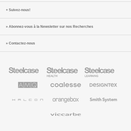
transfor
Suivez-nous!
Abonnez-vous à la Newsletter sur nos Recherches
Contactez-nous
Steelcase
Steelcase
Steelcase
Health
Mobilier
pour
le
AMQ
Coalesse
Designtex
secteur
Solutions
Mobilier
Textiles
de
de
et
l’Education
Bureau
Revêtements
Halcon
Orangebox
Smith
Premium
Muraux
System
Viccarbe