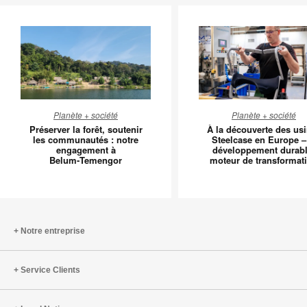
Préserver
À
Planète + société
Planète + société
la
la
Préserver la forêt, soutenir
À la découverte des us
forêt,
découver
les communautés : notre
Steelcase en Europe –
engagement à
développement durabl
soutenir
des
Belum‑Temengor
moteur de transformat
les
usines
communautés
Steelcas
:
en
notre
Europe
engagement
–
Notre entreprise
à
le
Belum‑Temengor
dévelop
Service Clients
durable,
moteur