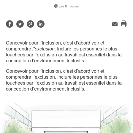
Lire 6 minutes
Partager
Partager
Partager
Partager
Adresse
de
Imp
sur
sur
sur
sur
contact
cet
Facebook
Twitter
Pinterest
LinkedIn
Concevoir pour l’inclusion, c’est d’abord voir et
pag
comprendre
l’exclusion
. Inclure les personnes le plus
touchées par l’exclusion au travail est essentiel dans la
conception d’environnement inclusifs.
Concevoir pour l’inclusion, c’est d’abord voir et
comprendre l’exclusion. Inclure les personnes le plus
touchées par l’exclusion au travail est essentiel dans la
conception d’environnement inclusifs.