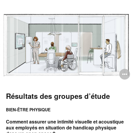
O
l'
b
Résultats des groupes d’étude
d
BIEN-ÊTRE PHYSIQUE
l
Comment assurer une intimité visuelle et acoustique
aux employés en situation de handicap physique