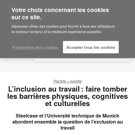
Votre choix concernant les cookies
×
Are you in United States?
sur ce site.
Would you like to see Products we sell in
Steelcase utilise des cookies pour fournir à tous ses utilisateurs
your region?
le meilleur contenu et la meilleure expérience possible.
Americas
English
Paramètres des cookies
Accepter tous les cookies
Español
Planète + société
L’inclusion au travail : faire tomber
les barrières physiques, cognitives
et culturelles
Steelcase et l’Université technique de Munich
abordent ensemble la question de l’exclusion au
travail