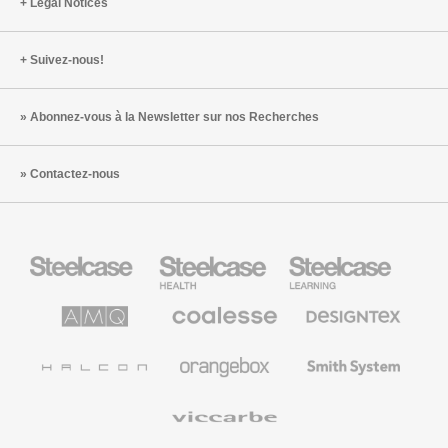
de
Legal Notices
transfor
Suivez-nous!
Abonnez-vous à la Newsletter sur nos Recherches
Contactez-nous
Steelcase
Steelcase
Steelcase
Health
Mobilier
pour
le
AMQ
Coalesse
Designtex
secteur
Solutions
Mobilier
Textiles
de
de
et
l’Education
Bureau
Revêtements
Halcon
Orangebox
Smith
Premium
Muraux
System
Viccarbe