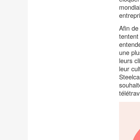
mondial
entrepr
Afin de
tentent
entenden
une plu
leurs c
leur cu
Steelca
souhait
télétrav