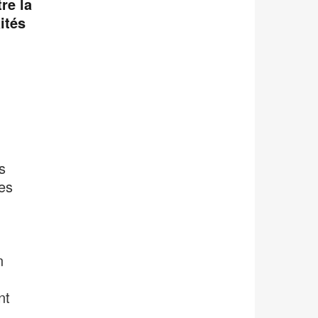
re la
ités
s
des
n
nt