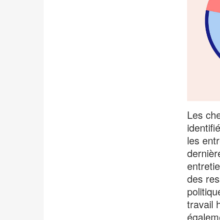
Les che
identif
les ent
dernièr
entreti
des res
politiq
travail
égaleme