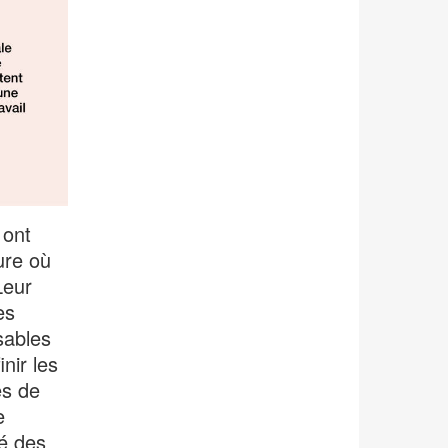
 ont
ure où
Leur
es
sables
nir les
es de
e
té des