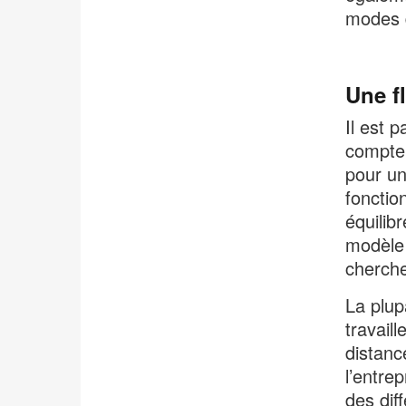
modes d
Une fl
Il est p
compte 
pour un
fonctio
équilibr
modèle 
cherche
La plup
travail
distanc
l’entre
des dif