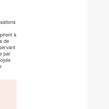
isations
pirent à
s de
éservant
e par
loyés
e