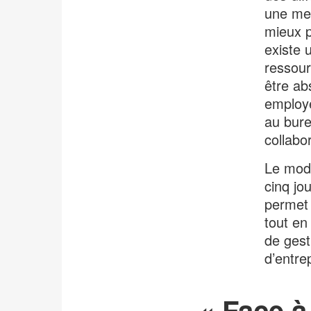
une meil
mieux p
existe 
ressour
être abs
employé
au bure
collabor
Le modè
cinq jou
permet 
tout en 
de gest
d’entre
« Face à 