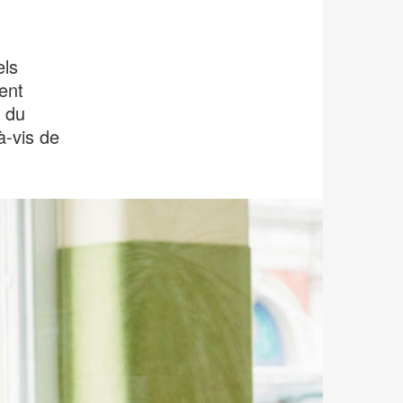
els
ent
é du
à-vis de