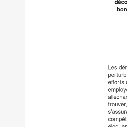
déco
bon
Les dém
perturb
efforts 
employé
allécha
trouver
s’assur
compéte
éloquen