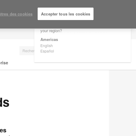
×
Are you in United States?
tres des cookies
Accepter tous les cookies
Would you like to see Products we sell in
your region?
SE CONNECTER/S'INSCRIRE
Americas
English
Español
rise
ds
mes