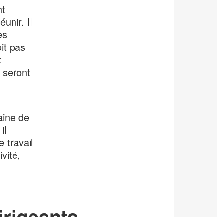
nt
unir. Il
es
oit pas
x
 seront
aine de
il
 travail
vité,
dirigeants