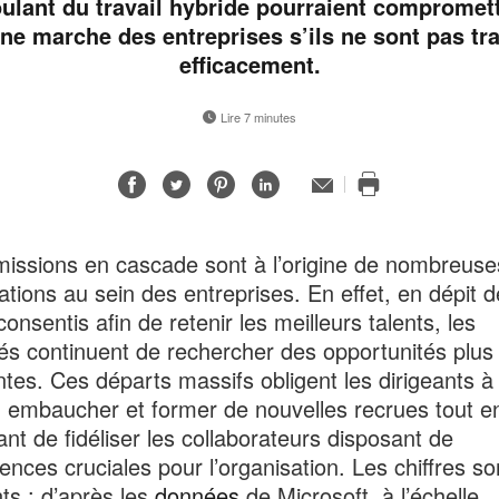
ulant du travail hybride pourraient compromett
ne marche des entreprises s’ils ne sont pas tra
efficacement.
Lire 7 minutes
Partager
Partager
Partager
Partager
Adresse
de
Imprimer
sur
sur
sur
sur
contact
cette
Facebook
Twitter
Pinterest
LinkedIn
page
issions en cascade sont à l’origine de nombreuse
ations au sein des entreprises. En effet, en dépit 
consentis afin de retenir les meilleurs talents, les
s continuent de rechercher des opportunités plus
ntes. Ces départs massifs obligent les dirigeants à
, embaucher et former de nouvelles recrues tout e
ant de fidéliser les collaborateurs disposant de
nces cruciales pour l’organisation. Les chiffres so
ts : d’après les
données
de Microsoft, à l’échelle