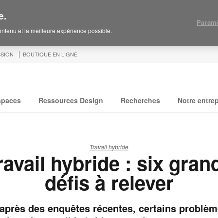
e.
Paramè
contenu et la meilleure expérience possible.
SION
BOUTIQUE EN LIGNE
spaces
Ressources Design
Recherches
Notre entrep
Travail hybride
ravail hybride : six gran
défis à relever
après des enquêtes récentes, certains problè