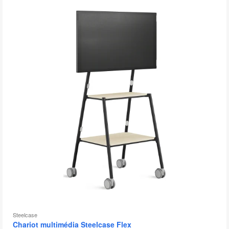
bu
d
l'
Steelcase
Chariot multimédia Steelcase Flex