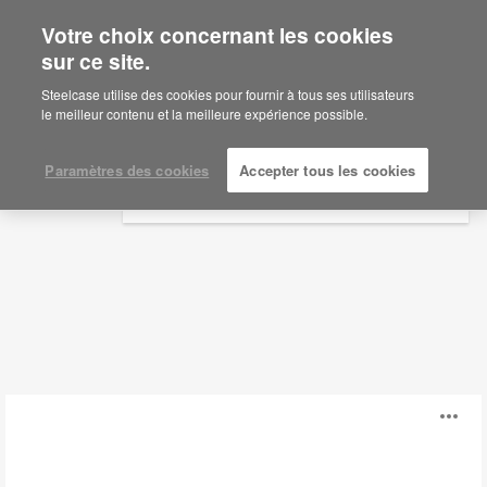
Votre choix concernant les cookies
×
Are you in United States?
sur ce site.
Collaboration
Would you like to see Products we sell in
Steelcase utilise des cookies pour fournir à tous ses utilisateurs
your region?
le meilleur contenu et la meilleure expérience possible.
Filtres
Americas
English
Paramètres des cookies
Accepter tous les cookies
Español
Chariot
Ou
multimédia
Steelcase
l'
Flex