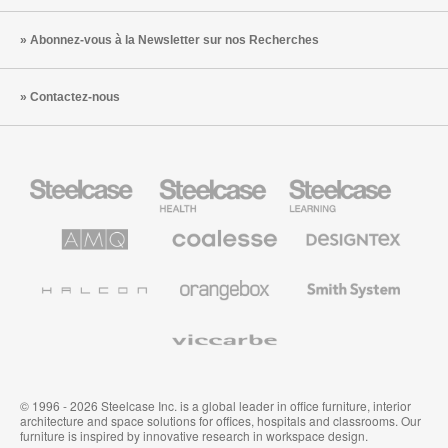
Abonnez-vous à la Newsletter sur nos Recherches
Contactez-nous
Steelcase
Steelcase
Steelcase
Health
Mobilier
pour
le
AMQ
Coalesse
Designtex
secteur
Solutions
Mobilier
Textiles
de
de
et
l’Education
Bureau
Revêtements
Halcon
Orangebox
Smith
Premium
Muraux
System
Viccarbe
© 1996 - 2026 Steelcase Inc. is a global leader in office furniture, interior
architecture and space solutions for offices, hospitals and classrooms. Our
furniture is inspired by innovative research in workspace design.