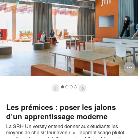
uvrir
O
info-
l'
ulle
b
1
2
3
4
e
d
Les prémices : poser les jalons
'image
l
d’un apprentissage moderne
La SRH University entend donner aux étudiants les
moyens de choisir leur avenir. « L’apprentissage plutôt