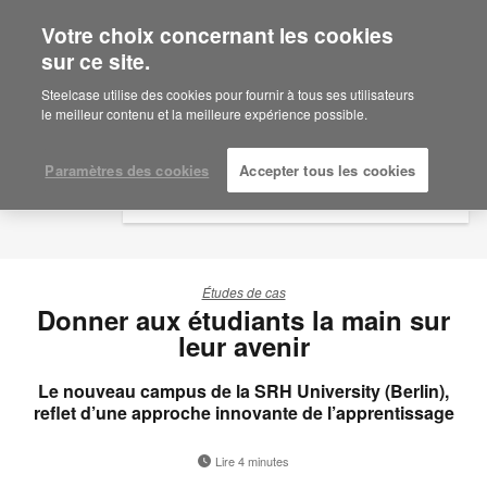
Votre choix concernant les cookies
×
Are you in United States?
sur ce site.
Would you like to see Products we sell in
Steelcase utilise des cookies pour fournir à tous ses utilisateurs
your region?
le meilleur contenu et la meilleure expérience possible.
Americas
English
Paramètres des cookies
Accepter tous les cookies
Español
Études de cas
Donner aux étudiants la main sur
leur avenir
Le nouveau campus de la SRH University (Berlin),
reflet d’une approche innovante de l’apprentissage
Lire 4 minutes