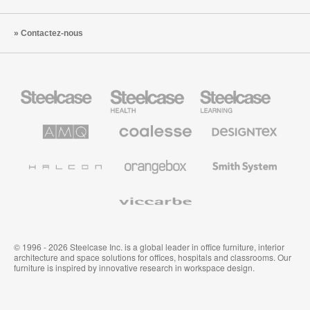
Contactez-nous
Steelcase
Steelcase
Steelcase
Health
Mobilier
pour
le
AMQ
Coalesse
Designtex
secteur
Solutions
Mobilier
Textiles
de
de
et
l’Education
Bureau
Revêtements
Halcon
Orangebox
Smith
Premium
Muraux
System
Viccarbe
© 1996 - 2026 Steelcase Inc. is a global leader in office furniture, interior
architecture and space solutions for offices, hospitals and classrooms. Our
furniture is inspired by innovative research in workspace design.