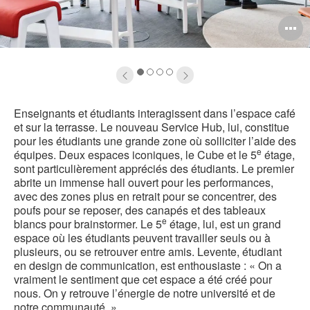
uvrir
O
info-
l'
ulle
b
1
2
3
4
e
d
Enseignants et étudiants interagissent dans l’espace café
'image
l
et sur la terrasse. Le nouveau Service Hub, lui, constitue
pour les étudiants une grande zone où solliciter l’aide des
e
équipes. Deux espaces iconiques, le Cube et le 5
étage,
sont particulièrement appréciés des étudiants. Le premier
abrite un immense hall ouvert pour les performances,
avec des zones plus en retrait pour se concentrer, des
poufs pour se reposer, des canapés et des tableaux
e
blancs pour brainstormer. Le 5
étage, lui, est un grand
espace où les étudiants peuvent travailler seuls ou à
plusieurs, ou se retrouver entre amis. Levente, étudiant
en design de communication, est enthousiaste : « On a
vraiment le sentiment que cet espace a été créé pour
nous. On y retrouve l’énergie de notre université et de
notre communauté. »