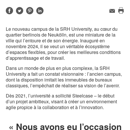
Partager
Partager
Partager
Partager
Adresse
de
Imp
sur
sur
sur
sur
contact
cet
Facebook
Twitter
Pinterest
LinkedIn
Le nouveau campus de la SRH University, au cœur du
pag
quartier berlinois de Neukölln, est une miniature de la
ville qui l’entoure et de son énergie. Inauguré en
novembre 2024, il se veut un véritable écosystème
d’espaces flexibles, pour créer les meilleures conditions
d’apprentissage et de travail.
Dans un monde de plus en plus complexe, la SRH
University a fait un constat visionnaire : l’ancien campus,
dont la disposition imitait les immeubles de bureaux
classiques, l’empêchait de réaliser sa vision de l’avenir.
Dès 2021, l’université a sollicité Steelcase – le début
d’un projet ambitieux, visant à créer un environnement
agile propice à la collaboration et à l’innovation.
« Nous avons eu l’occasion