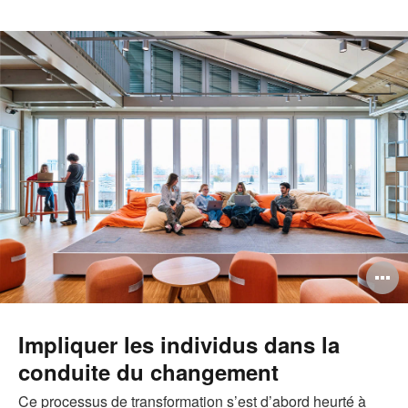
O
l'
b
Impliquer les individus dans la
conduite du changement
d
l
Ce processus de transformation s’est d’abord heurté à