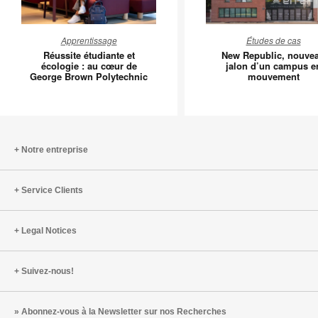
Réussite
New
Apprentissage
Études de cas
étudiante
Republic
Réussite étudiante et
New Republic, nouve
et
nouveau
écologie : au cœur de
jalon d’un campus e
George Brown Polytechnic
mouvement
écologie
jalon
:
d’un
au
campus
cœur
en
de
mouvem
Notre entreprise
George
Brown
Service Clients
Polytechnic
Legal Notices
Suivez-nous!
Abonnez-vous à la Newsletter sur nos Recherches