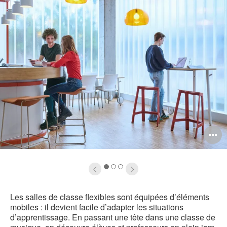
uvrir
O
info-
l'
ulle
b
1
2
3
e
d
Les salles de classe flexibles sont équipées d’éléments
'image
l
mobiles : il devient facile d’adapter les situations
d’apprentissage. En passant une tête dans une classe de