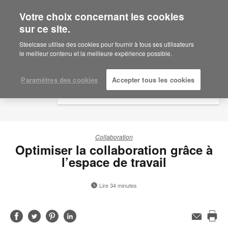
Votre choix concernant les cookies
×
Are you in United States?
sur ce site.
Would you like to see Products we sell in
Steelcase utilise des cookies pour fournir à tous ses utilisateurs
your region?
le meilleur contenu et la meilleure expérience possible.
Americas
English
Paramètres des cookies
Accepter tous les cookies
Español
Collaboration
Optimiser la collaboration grâce à
l’espace de travail
Lire 34 minutes
Partager
Partager
Partager
Partager
Adresse
de
Imp