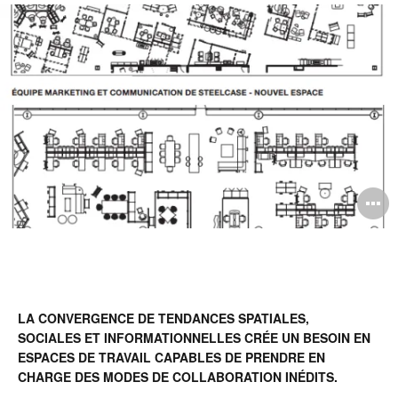
sur
sur
sur
sur
contact
cet
Facebook
Twitter
Pinterest
LinkedIn
pag
O
l'
b
d
LA CONVERGENCE DE TENDANCES SPATIALES,
l
SOCIALES ET INFORMATIONNELLES CRÉE UN BESOIN EN
ESPACES DE TRAVAIL CAPABLES DE PRENDRE EN
CHARGE DES MODES DE COLLABORATION INÉDITS.