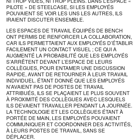
NI TROP VIDES, NI TROP PLEINS. DANS L’ESPACE «
PILOTE » DE STEELCASE, SI LES EMPLOYÉS
POUVAIENT SE VOIR LES UNS LES AUTRES, ILS
IRAIENT DISCUTER ENSEMBLE.
LES ESPACES DE TRAVAIL ÉQUIPÉS DE BENCH
ONT PERMIS DE RENFORCER LA COLLABORATION,
CAR ILS PERMETTAIENT AUX EMPLOYÉS D’ÉTABLIR
FACILEMENT UN CONTACT VISUEL ; CE QUI A
AUGMENTÉ LA PROBABILITÉ QUE LES EMPLOYÉS
S’ARRÊTENT DEVANT L’ESPACE DE LEURS
COLLÈGUES, POUR ENTAMER UNE DISCUSSION
RAPIDE, AVANT DE RETOURNER À LEUR TRAVAIL
INDIVIDUEL. ÉTANT DONNÉ QUE LES EMPLOYÉS
N’AVAIENT PAS DE POSTES DE TRAVAIL
ATTRIBUÉS, ILS SE PLAÇAIENT LE PLUS SOUVENT
À PROXIMITÉ DES COLLÈGUES AVEC LESQUELS
ILS DEVAIENT TRAVAILLER PENDANT LA JOURNÉE.
LA TECHNOLOGIE ET LES COLLÈGUES ÉTANT À
PORTÉE DE MAIN, LES EMPLOYÉS POUVAIENT
COMMUNIQUER ET COORDONNER DES ACTIVITÉS,
À LEURS POSTES DE TRAVAIL, SANS SE
DÉPLACER.