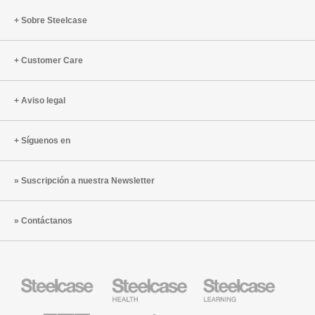
Sobre Steelcase
Customer Care
Aviso legal
Síguenos en
Suscripción a nuestra Newsletter
Contáctanos
Mobiliario
Mobiliario
Mobiliario
Steelcase
para
para
sanidad
educación
de
de
AMQ
Mobiliario
Textiles