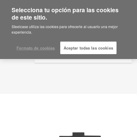
Selecciona tu opción para las cookies
×
Are you in United States?
de este sitio.
Idea de planificación
ID: XU5HV3MZ
Would you like to see Products we sell in
Steelcase utiliza las cookies para ofrecerle al usuario una mejor
your region?
experiencia.
Americas
English
Formato de cookies
Aceptar todas las cookies
Español