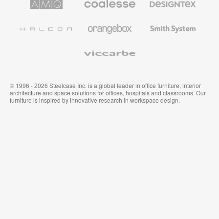
Steelcase
Steelcase
Solutions
premium
de
de
Designtex
Coalesse
Halcon
Orangebox
Smith
System
Viccarbe
© 1996 - 2026 Steelcase Inc. is a global leader in office furniture, interior
architecture and space solutions for offices, hospitals and classrooms. Our
furniture is inspired by innovative research in workspace design.