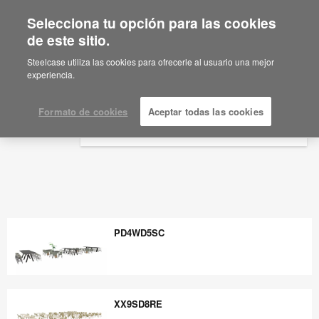
Selecciona tu opción para las cookies
×
Are you in United States?
de este sitio.
Would you like to see Products we sell in
Steelcase utiliza las cookies para ofrecerle al usuario una mejor
your region?
experiencia.
Americas
English
Formato de cookies
Aceptar todas las cookies
Español
PD4WD5SC
PD4WD5SC
XX9SD8RE