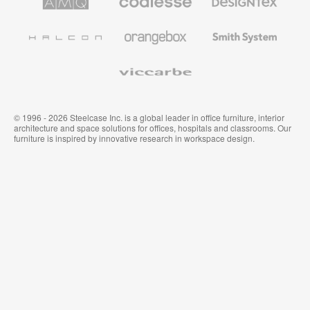
Steelcase
Steelcase
Solutions
premium
de
de
Designtex
Coalesse
Halcon
Orangebox
Smith
System
Viccarbe
© 1996 - 2026 Steelcase Inc. is a global leader in office furniture, interior
architecture and space solutions for offices, hospitals and classrooms. Our
furniture is inspired by innovative research in workspace design.