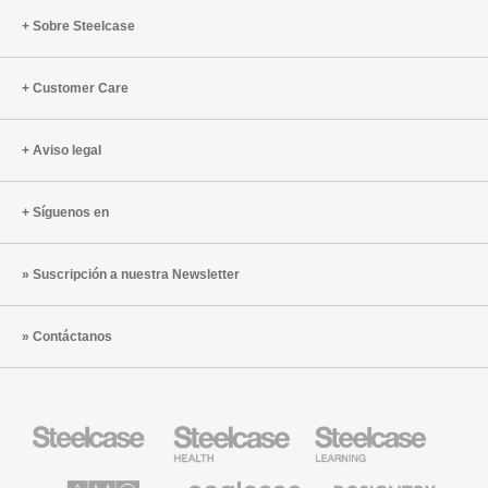
Sobre Steelcase
Customer Care
Aviso legal
Síguenos en
Suscripción a nuestra Newsletter
Contáctanos
Mobiliario
Mobiliario
Mobiliario
Steelcase
para
para
sanidad
educación
de
de
AMQ
Mobiliario
Textiles