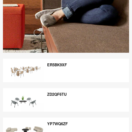
Boletín
Informativo
ER5BK9XF
Steelcase
360
ER5BK9XF
ZD2QF6TU
ZD2QF6TU
YP7WQ6ZF