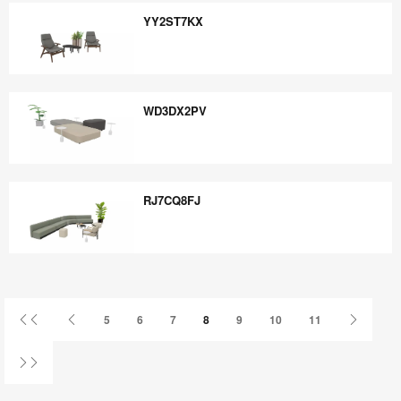
YY2ST7KX
YY2ST7KX
WD3DX2PV
WD3DX2PV
RJ7CQ8FJ
RJ7CQ8FJ
Primer
Página
Página
5
6
7
8
9
10
11
página
anterior
siguient
Última
página