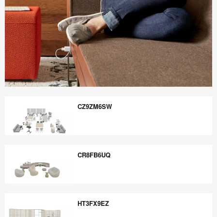
Boletín
Informativo
CZ9ZM6SW
Steelcase
360
CZ9ZM6SW
CR8FB6UQ
CR8FB6UQ
HT3FX9EZ