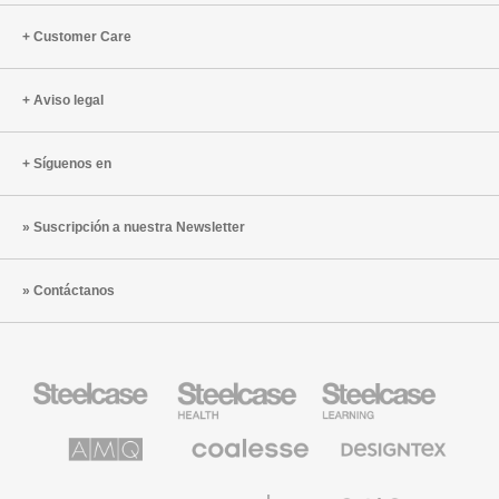
Customer Care
Aviso legal
Síguenos en
Suscripción a nuestra Newsletter
Contáctanos
Mobiliario
Mobiliario
Mobiliario
Steelcase
para
para
sanidad
educación
de
de
AMQ
Mobiliario
Textiles
Steelcase
Steelcase
Solutions
premium
de
de
Designtex
Coalesse
Halcon
Orangebox
Smith