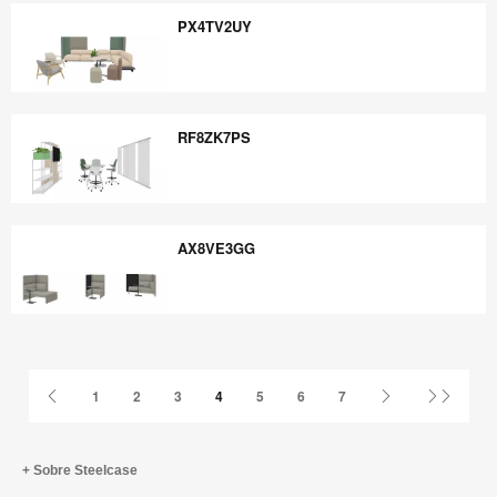
PX4TV2UY
PX4TV2UY
RF8ZK7PS
RF8ZK7PS
AX8VE3GG
AX8VE3GG
Página
Página
Última
1
2
3
4
5
6
7
anterior
siguiente
página
Sobre Steelcase