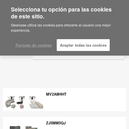
Selecciona tu opción para las cookies
×
Are you in United States?
de este sitio.
Would you like to see Products we sell in
Steelcase utiliza las cookies para ofrecerle al usuario una mejor
your region?
experiencia.
Americas
English
Formato de cookies
Aceptar todas las cookies
Español
MV2AM4HT
MV2AM4HT
ZJ5MM5QJ