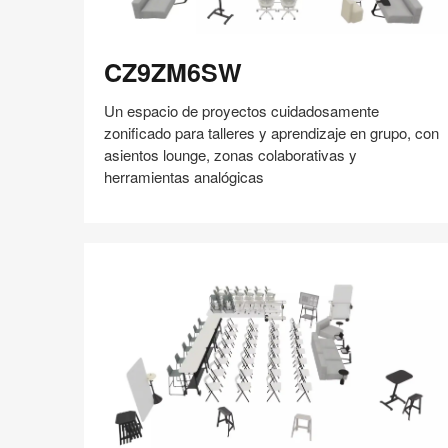
CZ9ZM6SW
CZ9ZM6SW
Un espacio de proyectos cuidadosamente
zonificado para talleres y aprendizaje en grupo, con
asientos lounge, zonas colaborativas y
herramientas analógicas
Compartir
Compartir
Compartir
Compartir
Compartir
Guardar
en
en
en
en
Facebook
Twitter
Pinterest
Linked-
in