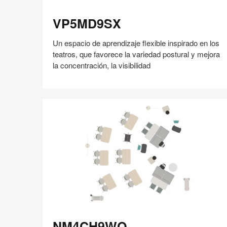
VP5MD9SX
VP5MD9SX
Un espacio de aprendizaje flexible inspirado en los
teatros, que favorece la variedad postural y mejora
la concentración, la visibilidad
Compartir
Compartir
Compartir
Compartir
Compartir
Guardar
en
en
en
en
Facebook
Twitter
Pinterest
Linked-
in
NM4CH9WQ
NM4CH9WQ