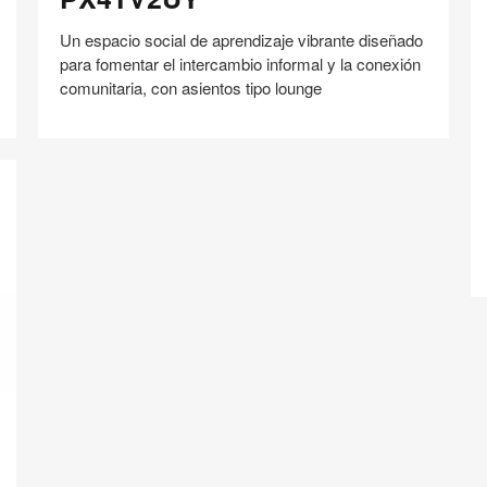
Un espacio social de aprendizaje vibrante diseñado
para fomentar el intercambio informal y la conexión
comunitaria, con asientos tipo lounge
R
Compartir
Compartir
Compartir
Compartir
Compartir
Guardar
en
en
en
en
Facebook
Twitter
Pinterest
Linked-
in