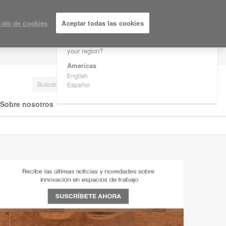
×
Are you in United States?
ato de cookies
Aceptar todas las cookies
Would you like to see Products we sell in
your region?
LOGIN / REGISTRARSE
Americas
English
Español
Sobre nosotros