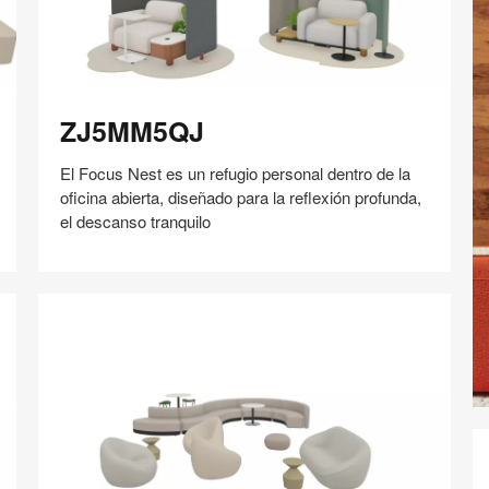
ZJ5MM5QJ
ZJ5MM5QJ
El Focus Nest es un refugio personal dentro de la
oficina abierta, diseñado para la reflexión profunda,
el descanso tranquilo
Compartir
Compartir
Compartir
Compartir
Compartir
Guardar
en
en
en
en
Facebook
Twitter
Pinterest
Linked-
in
Bo
In
S