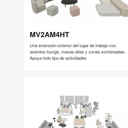
MV2AM4HT
MV2AM4HT
Una extensión exterior del lugar de trabajo con
asientos lounge, mesas altas y zonas sombreadas.
Apoya todo tipo de actividades
Compartir
Compartir
Compartir
Compartir
Compartir
Guardar
en
en
en
en
Facebook
Twitter
Pinterest
Linked-
in