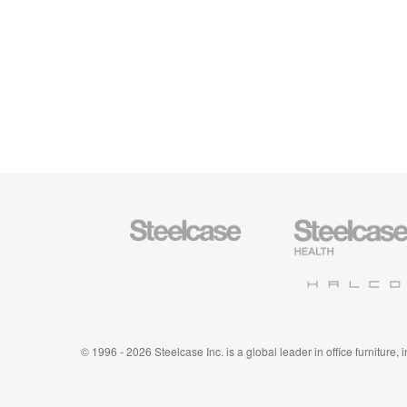
Mobiliario
Mobiliario
Steelcase
para
sanidad
de
Halcon
Steelcase
© 1996 - 2026 Steelcase Inc. is a global leader in office furniture,