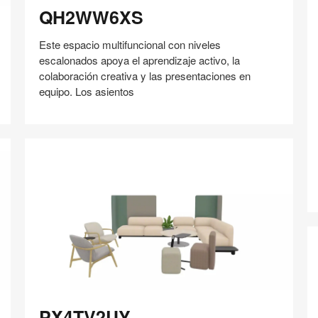
QH2WW6XS
Este espacio multifuncional con niveles
escalonados apoya el aprendizaje activo, la
colaboración creativa y las presentaciones en
T
equipo. Los asientos
Compartir
Compartir
Compartir
Compartir
Compartir
Guardar
en
en
en
en
Facebook
Twitter
Pinterest
Linked-
in
PX4TV2UY
PX4TV2UY