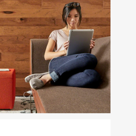
letín
formativo
teelcase