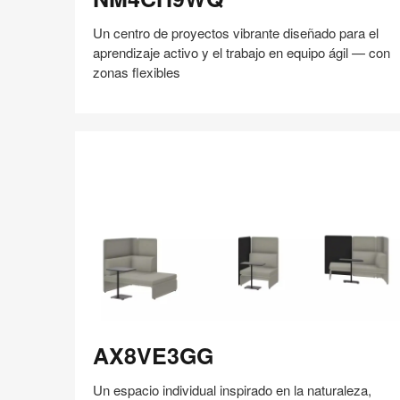
Un centro de proyectos vibrante diseñado para el
aprendizaje activo y el trabajo en equipo ágil — con
zonas flexibles
Compartir
Compartir
Compartir
Compartir
Compartir
Guardar
en
en
en
en
Facebook
Twitter
Pinterest
Linked-
in
AX8VE3GG
AX8VE3GG
Un espacio individual inspirado en la naturaleza,