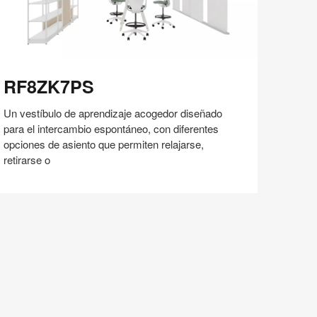
F8ZK7PS
RF8ZK7PS
Un vestíbulo de aprendizaje acogedor diseñado
para el intercambio espontáneo, con diferentes
opciones de asiento que permiten relajarse,
retirarse o
Compartir
Compartir
Compartir
Compartir
Compartir
Guardar
en
en
en
en
Facebook
Twitter
Pinterest
Linked-
in