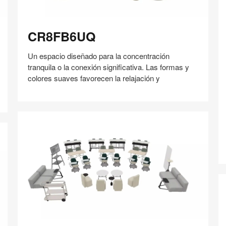
3
CR8FB6UQ
CR8FB6UQ
Un espacio diseñado para la concentración
tranquila o la conexión significativa. Las formas y
colores suaves favorecen la relajación y
H
Compartir
Compartir
Compartir
Compartir
Compartir
Guardar
en
en
en
en
Facebook
Twitter
Pinterest
Linked-
in
QH2WW6XS