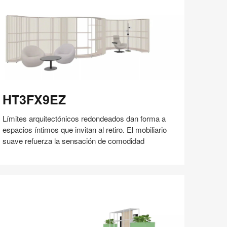
60
T3FX9EZ
HT3FX9EZ
Límites arquitectónicos redondeados dan forma a
espacios íntimos que invitan al retiro. El mobiliario
suave refuerza la sensación de comodidad
Compartir
Compartir
Compartir
Compartir
Compartir
Guardar
en
en
en
en
Facebook
Twitter
Pinterest
Linked-
in