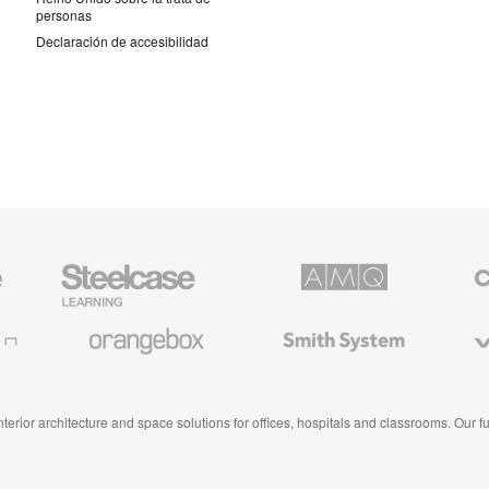
personas
Declaración de accesibilidad
Mobiliario
AMQ
Mobiliar
para
Solutions
premiu
educación
de
de
Coales
Orangebox
Smith
Viccarb
Steelcase
System
 interior architecture and space solutions for offices, hospitals and classrooms. Our 