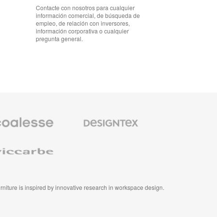
Contacte con nosotros para cualquier
información comercial, de búsqueda de
empleo, de relación con inversores,
información corporativa o cualquier
pregunta general.
io
Textiles
m
de
Designtex
se
e
furniture is inspired by innovative research in workspace design.