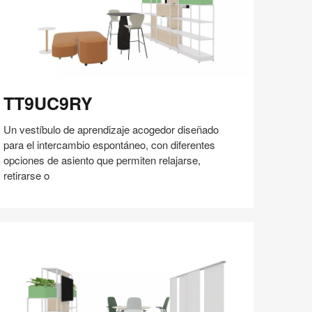
T9UC9RY
TT9UC9RY
Un vestíbulo de aprendizaje acogedor diseñado
para el intercambio espontáneo, con diferentes
opciones de asiento que permiten relajarse,
retirarse o
Compartir
Compartir
Compartir
Compartir
Compartir
Guardar
en
en
en
en
Facebook
Twitter
Pinterest
Linked-
in