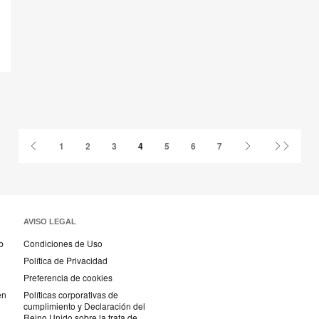
Página
Página
Última
1
2
3
4
5
6
7
anterior
siguiente
página
AVISO LEGAL
b
Condiciones de Uso
Política de Privacidad
Preferencia de cookies
en
Políticas corporativas de
cumplimiento y Declaración del
Reino Unido sobre la trata de