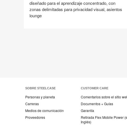
diseñado para el aprendizaje concentrado, con
zonas delimitadas para privacidad visual, asientos
lounge
Compartir
Compartir
Compartir
Compartir
Compartir
Guardar
en
en
en
en
Facebook
Twitter
Pinterest
Linked-
in
SOBRE STEELCASE
CUSTOMER CARE
Personas y planeta
Comentarios sobre el sitio we
Carreras
Documentos + Guías
Medios de comunicación
Garantía
Proveedores
Retirada Flex Mobile Power (
Inglés)