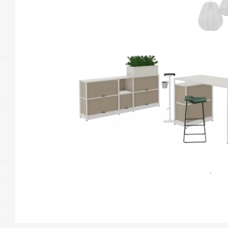
e
Abrir
imagen