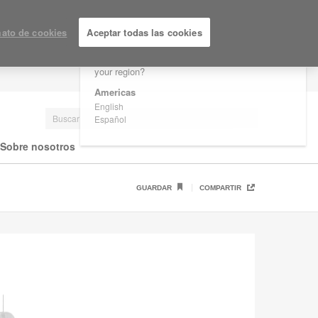
×
Are you in United States?
ato de cookies
Aceptar todas las cookies
Would you like to see Products we sell in
your region?
LOGIN / REGISTRARSE
Americas
English
Español
Sobre nosotros
GUARDAR
COMPARTIR