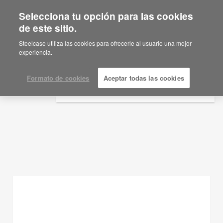
Selecciona tu opción para las cookies
×
Are you in United States?
de este sitio.
Ideas de planificación
Would you like to see Products we sell in
Steelcase utiliza las cookies para ofrecerle al usuario una mejor
your region?
experiencia.
MOSTRAR FILTROS
Americas
English
Formato de cookies
Aceptar todas las cookies
Español