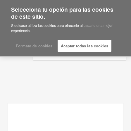
Selecciona tu opción para las cookies
×
Are you in United States?
de este sitio.
Ideas de planificación
Would you like to see Products we sell in
Steelcase utiliza las cookies para ofrecerle al usuario una mejor
your region?
experiencia.
MOSTRAR FILTROS
Americas
English
Formato de cookies
Aceptar todas las cookies
Español