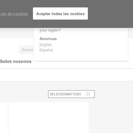
×
Are you in United States?
ato de cookies
Aceptar todas las cookies
Would you like to see Products we sell in
your region?
LOGIN / REGISTRARSE
Americas
English
Español
Sobre nosotros
SELECCIONAR TODO