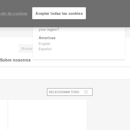
×
Are you in United States?
ato de cookies
Aceptar todas las cookies
Would you like to see Products we sell in
your region?
LOGIN / REGISTRARSE
Americas
English
Español
Sobre nosotros
SELECCIONAR TODO