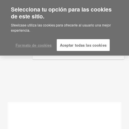
Selecciona tu opción para las cookies
×
Are you in United States?
de este sitio.
Ideas de planificación
Would you like to see Products we sell in
Steelcase utiliza las cookies para ofrecerle al usuario una mejor
your region?
experiencia.
MOSTRAR FILTROS
Americas
English
Formato de cookies
Aceptar todas las cookies
Español