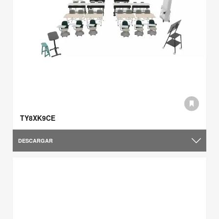
TY8XK9CE
DESCARGAR