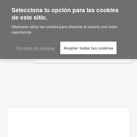
Selecciona tu opción para las cookies
×
Are you in United States?
de este sitio.
Ideas de planificación
Would you like to see Products we sell in
Steelcase utiliza las cookies para ofrecerle al usuario una mejor
your region?
experiencia.
MOSTRAR FILTROS
Americas
English
Formato de cookies
Aceptar todas las cookies
Español