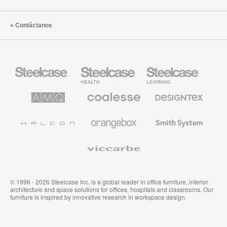
Contáctanos
Mobiliario
Mobiliario
Mobiliario
Steelcase
para
para
sanidad
educación
de
de
AMQ
Mobiliario
Textiles
Steelcase
Steelcase
Solutions
premium
de
de
Designtex
Coalesse
Halcon
Orangebox
Smith
System
Viccarbe
© 1996 - 2026 Steelcase Inc. is a global leader in office furniture, interior
architecture and space solutions for offices, hospitals and classrooms. Our
furniture is inspired by innovative research in workspace design.