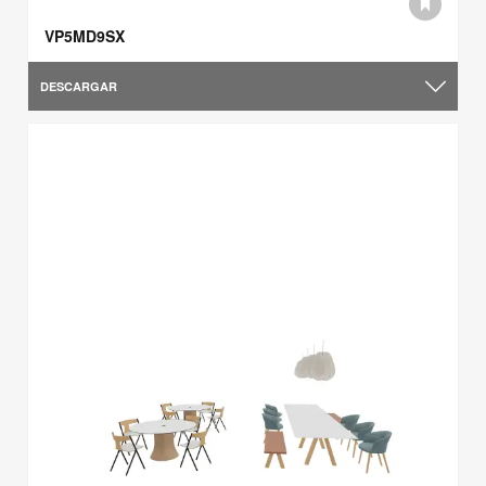
VP5MD9SX
DESCARGAR