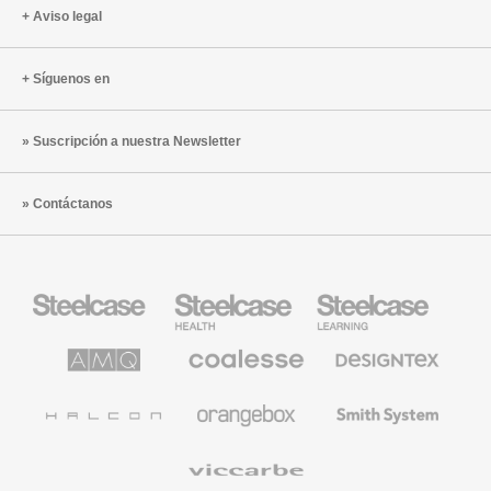
Aviso legal
Síguenos en
Suscripción a nuestra Newsletter
Contáctanos
Mobiliario
Mobiliario
Mobiliario
Steelcase
para
para
sanidad
educación
de
de
AMQ
Mobiliario
Textiles
Steelcase
Steelcase
Solutions
premium
de
de
Designtex
Coalesse
Halcon
Orangebox
Smith
System
Viccarbe