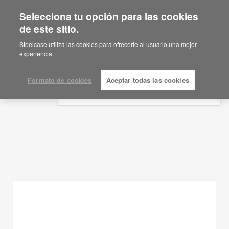
Selecciona tu opción para las cookies
×
Are you in United States?
de este sitio.
Ideas de planificación
Would you like to see Products we sell in
Steelcase utiliza las cookies para ofrecerle al usuario una mejor
your region?
experiencia.
MOSTRAR FILTROS
Americas
English
Formato de cookies
Aceptar todas las cookies
Español