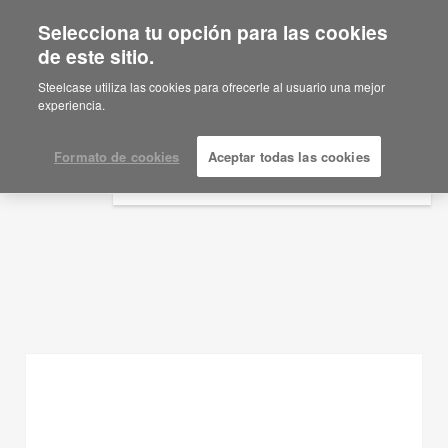
Selecciona tu opción para las cookies
×
Are you in United States?
de este sitio.
Ideas de planificación
Would you like to see Products we sell in
Steelcase utiliza las cookies para ofrecerle al usuario una mejor
your region?
experiencia.
MOSTRAR FILTROS
Americas
English
Formato de cookies
Aceptar todas las cookies
Español