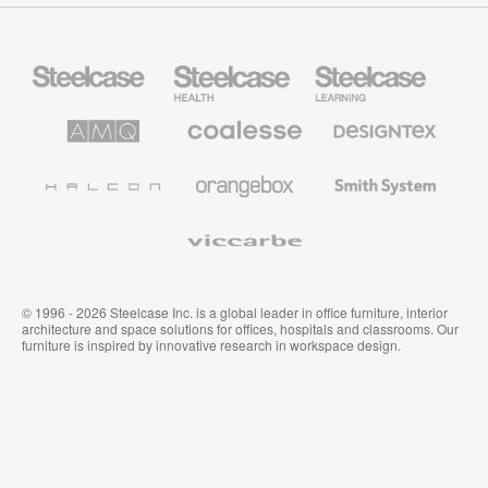
Mobiliario
Mobiliario
Mobiliario
Steelcase
para
para
sanidad
educación
de
de
AMQ
Mobiliario
Textiles
Steelcase
Steelcase
Solutions
premium
de
de
Designtex
Coalesse
Halcon
Orangebox
Smith
System
Viccarbe
© 1996 - 2026 Steelcase Inc. is a global leader in office furniture, interior
architecture and space solutions for offices, hospitals and classrooms. Our
furniture is inspired by innovative research in workspace design.