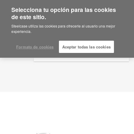
Selecciona tu opción para las cookies
×
Are you in United States?
de este sitio.
Idea de planificación
ID: HV4YW3YJ
Would you like to see Products we sell in
Steelcase utiliza las cookies para ofrecerle al usuario una mejor
your region?
experiencia.
Americas
English
Formato de cookies
Aceptar todas las cookies
Español