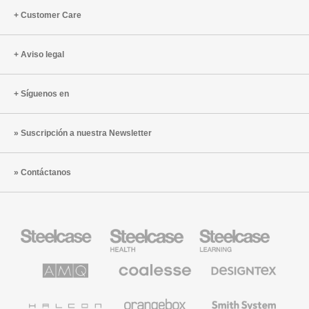
Customer Care
Aviso legal
Síguenos en
Suscripción a nuestra Newsletter
Contáctanos
Mobiliario
Mobiliario
Mobiliario
Steelcase
para
para
sanidad
educación
de
de
AMQ
Mobiliario
Textiles
Steelcase
Steelcase
Solutions
premium
de
de
Designtex
Coalesse
Halcon
Orangebox
Smith
System