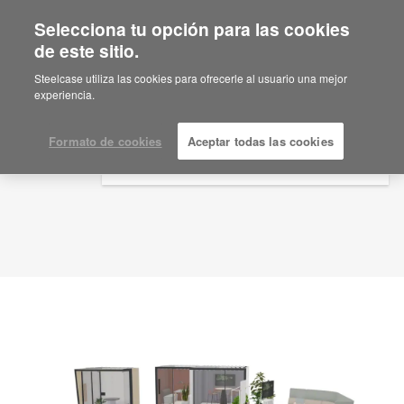
Selecciona tu opción para las cookies
×
Are you in United States?
de este sitio.
Idea de planificación
ID: FP9VZ6FT
Would you like to see Products we sell in
Steelcase utiliza las cookies para ofrecerle al usuario una mejor
your region?
experiencia.
Americas
English
Formato de cookies
Aceptar todas las cookies
Español