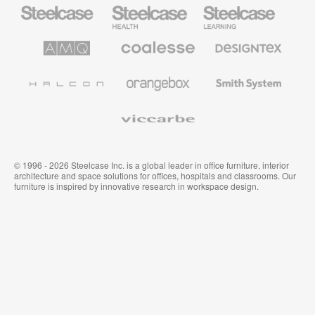
Mobiliario
Mobiliario
Mobiliario
Steelcase
para
para
sanidad
educación
de
de
AMQ
Mobiliario
Textiles
Steelcase
Steelcase
Solutions
premium
de
de
Designtex
Coalesse
Halcon
Orangebox
Smith
System
Viccarbe
© 1996 - 2026 Steelcase Inc. is a global leader in office furniture, interior
architecture and space solutions for offices, hospitals and classrooms. Our
furniture is inspired by innovative research in workspace design.