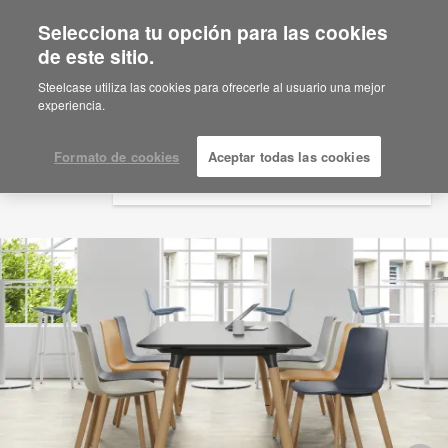
Selecciona tu opción para las cookies
×
Are you in United States?
de este sitio.
Would you like to see Products we sell in
Steelcase utiliza las cookies para ofrecerle al usuario una mejor
your region?
experiencia.
Americas
English
Formato de cookies
Aceptar todas las cookies
Español