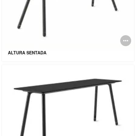
Ab
i
ALTURA SENTADA