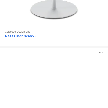
Coalesse Design Line
Mesas Montara650
Potrero415
A
i