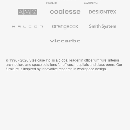
sanidad
educación
de
de
AMQ
Mobiliario
Textiles
Steelcase
Steelcase
Solutions
premium
de
de
Designtex
Coalesse
Halcon
Orangebox
Smith
System
Viccarbe
© 1996 - 2026 Steelcase Inc. is a global leader in office furniture, interior
architecture and space solutions for offices, hospitals and classrooms. Our
furniture is inspired by innovative research in workspace design.