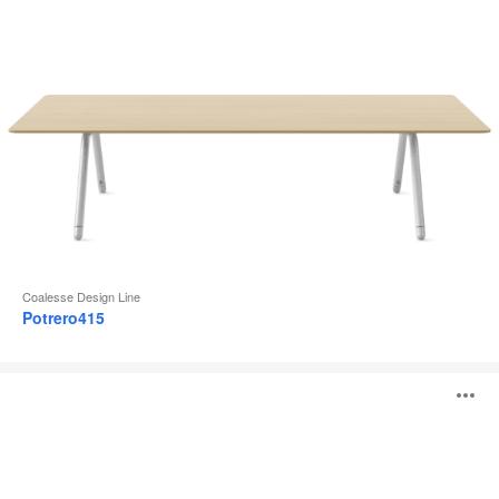
Coalesse Design Line
Potrero415
Mesas
A
Sebastopol
i