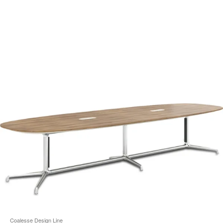
i
Coalesse Design Line