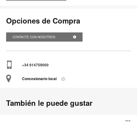
Opciones de Compra
CONTACTE CON NOSOTROS
+34 914759000
Concesionario local
También le puede gustar
Mesa
A
SW_1