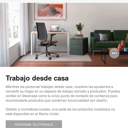
Ab
im
Trabajo desde casa
Mientras las personas trabajan desde casa, nosotros las ayudamos a
convertir su hogar en un espacio de trabajo cómodo y productivo. Puedes
confiar en Steelcase como tu único punto de contacto de confianza para
recomendarte productos que combinan funcionalidad con diseño.
Debido a normativas locales, una parte de los productos mostrados no
está disponible en el Reino Unido.
PROGRAMA TELETRABAJO