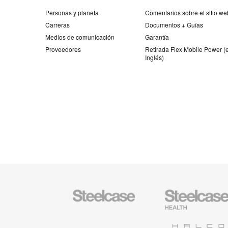
Personas y planeta
Comentarios sobre el sitio we
Carreras
Documentos + Guías
Medios de comunicación
Garantía
Proveedores
Retirada Flex Mobile Power (
Inglés)
Mobiliario
Mobiliario
Steelcase
para
sanidad
de
Halcon
Steelcase