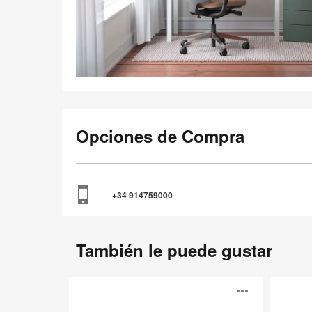
Opciones de Compra
+34 914759000
También le puede gustar
Mesa
Mesa
Abrir
Operativa
personal
B-
Lagunitas