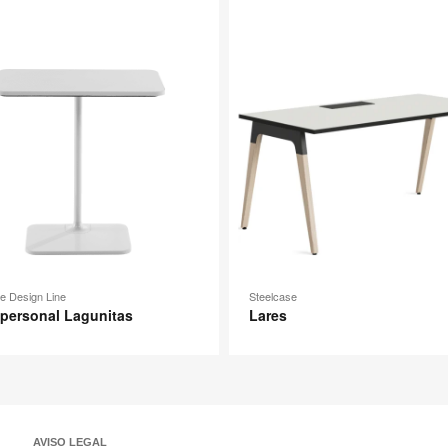
n
imagen
e Design Line
Steelcase
personal Lagunitas
Lares
AVISO LEGAL