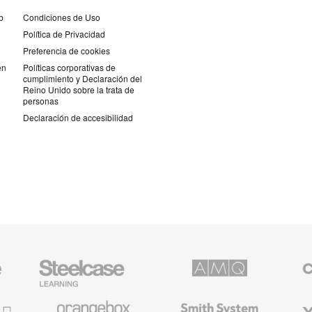
b
Condiciones de Uso
Política de Privacidad
Preferencia de cookies
en
Políticas corporativas de
cumplimiento y Declaración del
Reino Unido sobre la trata de
personas
Declaración de accesibilidad
Mobiliario
AMQ
Mobiliar
para
Solutions
premiu
educación
de
de
Coales
Orangebox
Smith
Viccarb
Steelcase
System