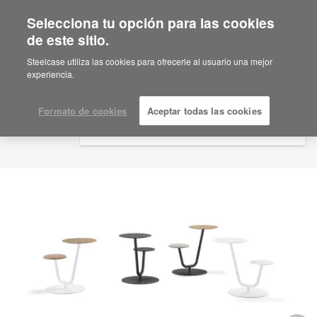
Selecciona tu opción para las cookies
×
Are you in United States?
de este sitio.
Would you like to see Products we sell in
Steelcase utiliza las cookies para ofrecerle al usuario una mejor
your region?
experiencia.
Americas
English
Formato de cookies
Aceptar todas las cookies
Español