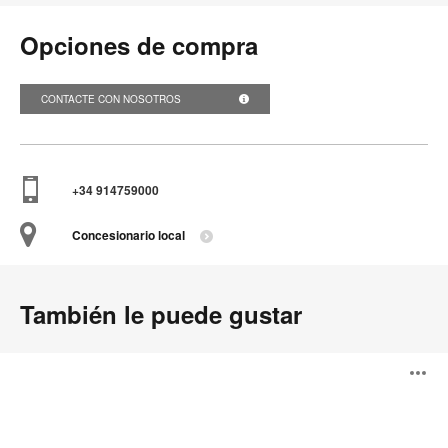
Opciones de compra
CONTACTE CON NOSOTROS
+34 914759000
Concesionario local
También le puede gustar
Trino
A
i