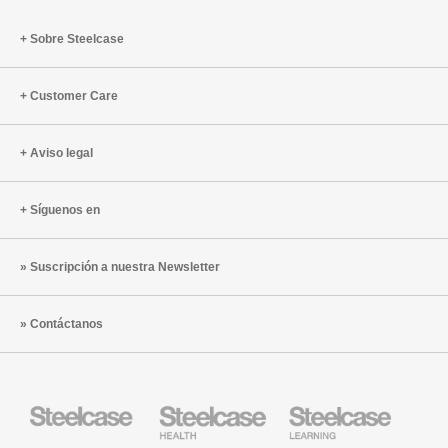
Sobre Steelcase
Customer Care
Aviso legal
Síguenos en
Suscripción a nuestra Newsletter
Contáctanos
Mobiliario
Mobiliario
Mobiliario
Steelcase
para
para
sanidad
educación