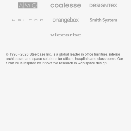
de
de
AMQ
Mobiliario
Textiles
Steelcase
Steelcase
Solutions
premium
de
de
Designtex
Coalesse
Halcon
Orangebox
Smith
System
Viccarbe
© 1996 - 2026 Steelcase Inc. is a global leader in office furniture, interior
architecture and space solutions for offices, hospitals and classrooms. Our
furniture is inspired by innovative research in workspace design.