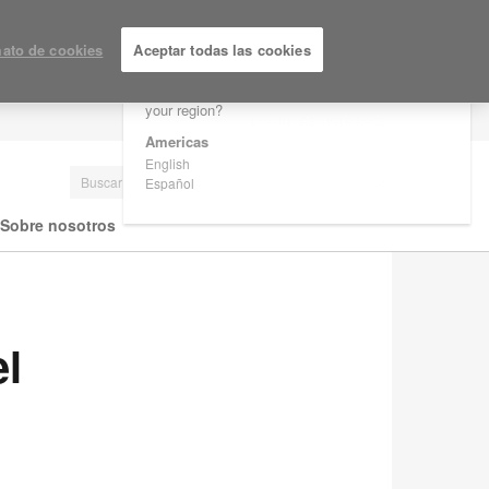
×
Are you in United States?
ato de cookies
Aceptar todas las cookies
Would you like to see Products we sell in
your region?
LOGIN / REGISTRARSE
Americas
English
Español
Sobre nosotros
el