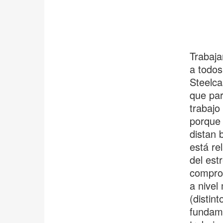
Trabaja
a todos
Steelca
que par
trabajo
porque 
distan 
está re
del est
compro
a nivel
(distin
fundame