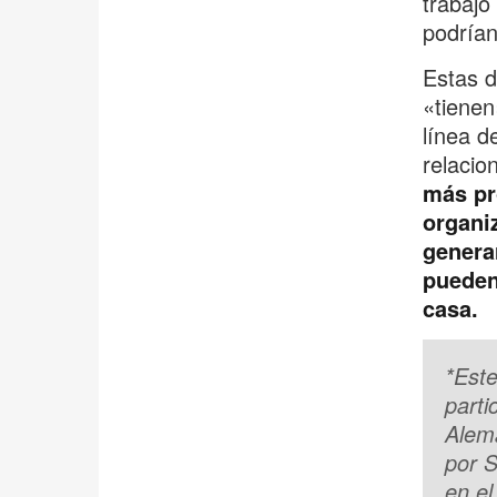
trabajo
podrían
Estas d
«tienen
línea d
relacio
más pr
organi
genera
pueden
casa.
*Este
parti
Alema
por S
en el