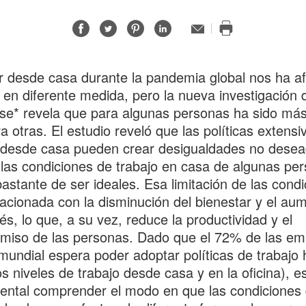
Compartir
Compartir
Compartir
Compartir
Correo
electrónico
Imprimir
en
en
en
en
esta
Facebook
Twitter
Pinterest
Linked-
página
r desde casa durante la pandemia global nos ha a
in
 en diferente medida, pero la nueva investigación 
se* revela que para algunas personas ha sido má
a otras. El estudio reveló que las políticas extensi
 desde casa pueden crear desigualdades no dese
las condiciones de trabajo en casa de algunas pe
bastante de ser ideales. Esa limitación de las cond
lacionada con la disminución del bienestar y el au
rés, lo que, a su vez, reduce la productividad y el
miso de las personas. Dado que el 72% de las e
 mundial espera poder adoptar políticas de trabajo 
tos niveles de trabajo desde casa y en la oficina), e
ntal comprender el modo en que las condiciones