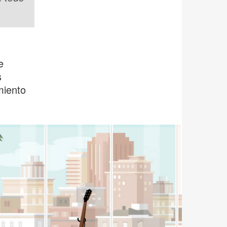
e
s
miento