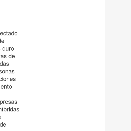
fectado
de
s duro
vas de
adas
rsonas
iciones
mento
mpresas
híbridas
s
 de