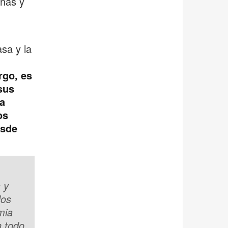
onas y
sa y la
rgo, es
sus
a
os
esde
 y
dos
mia
n todo