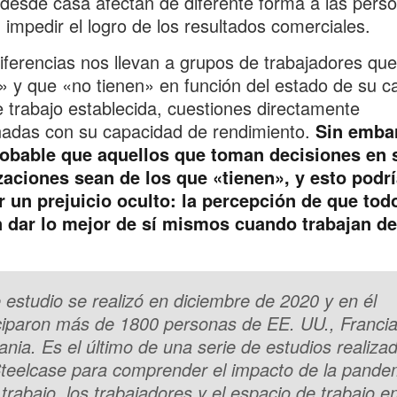
 desde casa afectan de diferente forma a las pers
 impedir el logro de los resultados comerciales.
iferencias nos llevan a grupos de trabajadores que
» y que «no tienen» en función del estado de su ca
e trabajo establecida, cuestiones directamente
nadas con su capacidad de rendimiento.
Sin emba
obable que aquellos que toman decisiones en 
zaciones sean de los que «tienen», y esto podrí
r un prejuicio oculto: la percepción de que tod
 dar lo mejor de sí mismos cuando trabajan d
 estudio se realizó en diciembre de 2020 y en él
ciparon más de 1800 personas de EE. UU., Francia
nia. Es el último de una serie de estudios realiza
teelcase para comprender el impacto de la pande
 trabajo, los trabajadores y el espacio de trabajo e