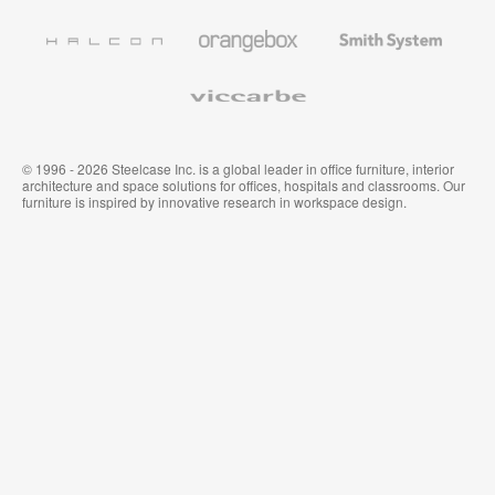
de
Designtex
Coalesse
Halcon
Orangebox
Smith
System
Viccarbe
© 1996 - 2026 Steelcase Inc. is a global leader in office furniture, interior
architecture and space solutions for offices, hospitals and classrooms. Our
furniture is inspired by innovative research in workspace design.