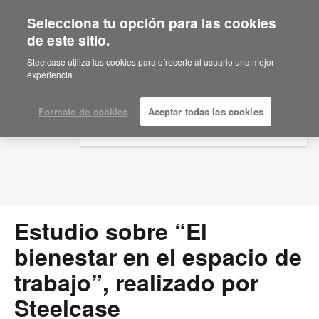
Selecciona tu opción para las cookies
×
Are you in United States?
de este sitio.
Press Releases
Would you like to see Products we sell in
Steelcase utiliza las cookies para ofrecerle al usuario una mejor
your region?
experiencia.
Americas
English
Formato de cookies
Aceptar todas las cookies
Español
Estudio sobre “El
bienestar en el espacio de
trabajo”, realizado por
Steelcase