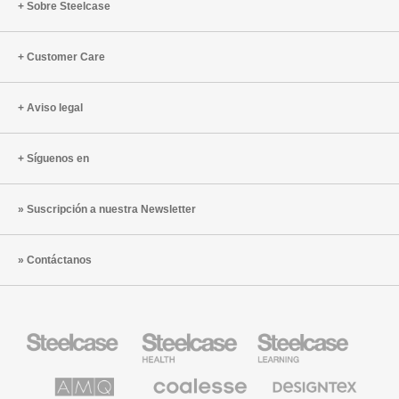
Sobre Steelcase
Customer Care
Aviso legal
Síguenos en
Suscripción a nuestra Newsletter
Contáctanos
Mobiliario
Mobiliario
Mobiliario
Steelcase
para
para
sanidad
educación
de
de
AMQ
Mobiliario
Textiles
Steelcase
Steelcase
Solutions
premium
de