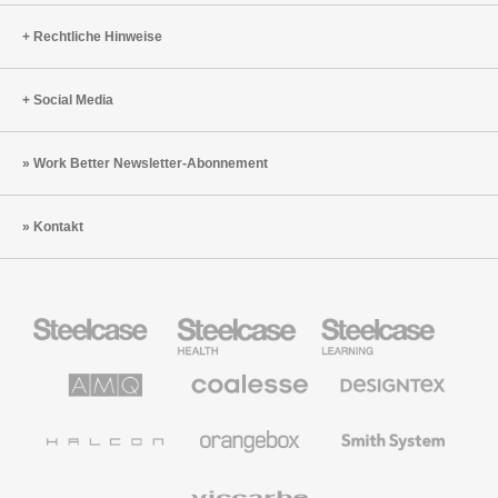
Rechtliche Hinweise
Social Media
Work Better Newsletter-Abonnement
Kontakt
Steelcase
Steelcase
Steelcase
Büromöbel
Health
Education
Möbel
AMQ
Coalesse
Designtex
Solutions
Büromöbel
Textilien
und
Wandverkleidung
Halcon
Orangebox
Smith
System
Viccarbe