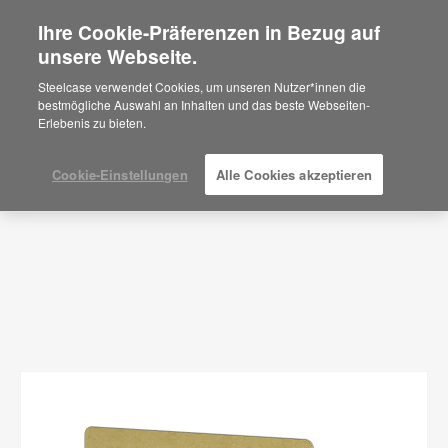
Ihre Cookie-Präferenzen in Bezug auf
×
Are you in United States?
unsere Webseite.
Bilder
Would you like to see Products we sell in
Steelcase verwendet Cookies, um unseren Nutzer*innen die
your region?
bestmögliche Auswahl an Inhalten und das beste Webseiten-
FILTER ANZEIGEN
Erlebenis zu bieten.
Americas
English
Español
Cookie-Einstellungen
Alle Cookies akzeptieren