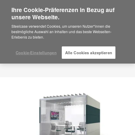
Ihre Cookie-Präferenzen in Bezug auf
×
Are you in United States?
unsere Webseite.
Would you like to see Products we sell in
Steelcase verwendet Cookies, um unseren Nutzer*innen die
your region?
bestmögliche Auswahl an Inhalten und das beste Webseiten-
Erlebenis zu bieten.
Americas
English
Español
Cookie-Einstellungen
Alle Cookies akzeptieren