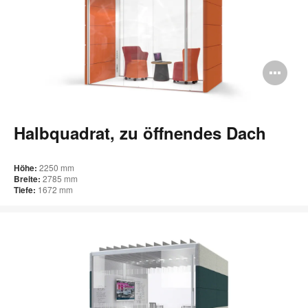
Bi
öff
Halbquadrat, zu öffnendes Dach
Höhe:
2250 mm
Breite:
2785 mm
Tiefe:
1672 mm