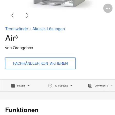
B
ö
Trennwände + Akustik-Lösungen
Air³
von Orangebox
FACHHÄNDLER KONTAKTIEREN
BILDER
3D MODELLE
DOKUMENTE
Funktionen