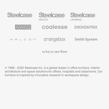
Steelcase
Steelcase
Steelcase
Büromöbel
Health
Education
Möbel
AMQ
Coalesse
Designtex
Solutions
Büromöbel
Textilien
und
Wandverkleidung
Halcon
Orangebox
Smith
System
Viccarbe
© 1996 - 2026 Steelcase Inc. is a global leader in office furniture, interior
architecture and space solutions for offices, hospitals and classrooms. Our
furniture is inspired by innovative research in workspace design.