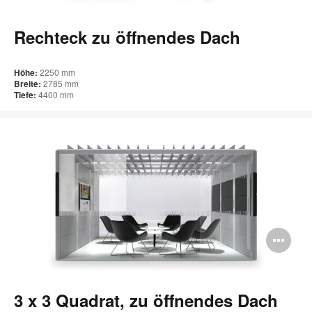
öff
Rechteck zu öffnendes Dach
Höhe:
2250 mm
Breite:
2785 mm
Tiefe:
4400 mm
Bi
öff
3 x 3 Quadrat, zu öffnendes Dach