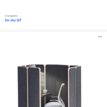
Orangebox
On the QT
Coppice
B
ö