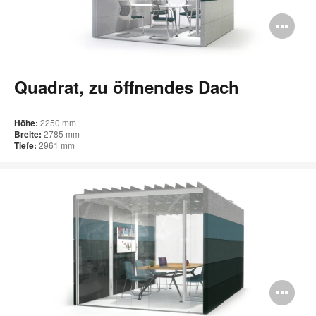
Bi
öff
Quadrat, zu öffnendes Dach
Höhe:
2250 mm
Breite:
2785 mm
Tiefe:
2961 mm
Bi