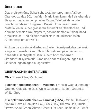
ÜBERBLICK
Das preisgekrönte Schallschutzkabinenprogramm Air3 von
Orangebox, das 2014 auf den Markt kam, kann als freistehendes
Besprechungszimmer, privater Raum, Telefonkabine oder
Touchdown-Raum fungieren. Die Air3 kombiniert neue
Materialien mit einer grösseren Auswahl an Oberflächen und
dem modernsten Raumsystem, das momentan auf dem Markt
erhältlich ist – und all dies macht sie zum umfassendsten
Kabinensystem der Welt.
Air3 wurde als ein skalierbares System konzipiert, das weltweit
eingesetzt werden kann. Sein international patentiertes, zu
öffnendes Dachsystem ist mit einem hochmodernen
Brandschutzsystem für Büros und andere Umgebungen mit
Berieselungsanlagen ausgestattet.
OBERFLÄCHENMATERIALIEN
Glas:
Klares Glas, Milchglas
Tischplattenoberflächen — Melamin:
Franklin Walnut, Straight
Grained Oak, Stone Oak, White Coastland, Beech, Graphite,
White, Grey
Tischplattenoberflächen — Laminat (50-52):
White Fleetwood,
Natural Davos, Hamilton Oak, Black Oak, Thermo Oak, Truffle
Brown, Sage Green, Agave Green, Fir Green, Baltic Blue, Fenix