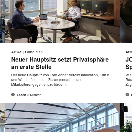
E-
Diese
Diese
Auf
Auf
Auf
Auf
Mail-
Facebook
Twitter
Pinterest
LinkedIn
eite
Seite
Artikel
|
Fallstudien
Arti
sse
Adresse
teilen
teilen
teilen
teilen
Neuer Hauptsitz setzt Privatsphäre
J
rucken
drucke
an erste Stelle
Sp
Der neue Hauptsitz von Lord Abbett vereint Innovation, Kultur
Wie
und Wohlbefinden, um Zusammenarbeit und
Rau
Mitarbeiterengagement zu fördern.
Zug
8 Minuten
Lesen