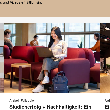
s und Videos erhältlich sind.
E-
Diese
Diese
Auf
Auf
Auf
Auf
Mail-
Facebook
Twitter
Pinterest
LinkedIn
eite
Seite
Artikel
|
Fallstudien
Arti
sse
Adresse
teilen
teilen
teilen
teilen
Studienerfolg + Nachhaltigkeit: Ein
Ei
rucken
drucke