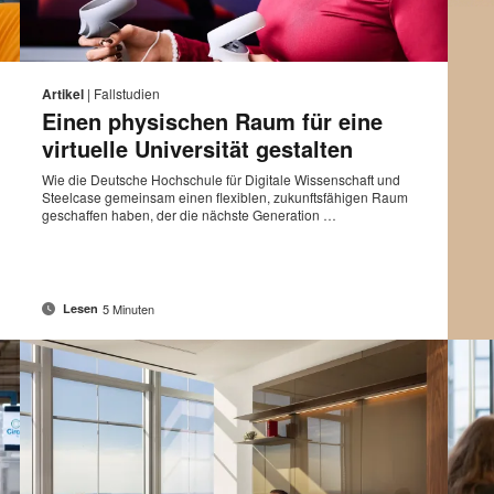
E-
Diese
Diese
Auf
Auf
Auf
Auf
Mail-
Facebook
Twitter
Pinterest
LinkedIn
eite
Seite
Artikel
|
Fallstudien
sse
Adresse
teilen
teilen
teilen
teilen
Einen physischen Raum für eine
rucken
drucke
virtuelle Universität gestalten
Wie die Deutsche Hochschule für Digitale Wissenschaft und
Steelcase gemeinsam einen flexiblen, zukunftsfähigen Raum
geschaffen haben, der die nächste Generation …
5 Minuten
Lesen