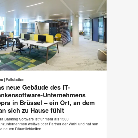
E-
Auf
Auf
Auf
Auf
Mail-
Facebook
Twitter
Pinterest
LinkedIn
eo
|
Fallstudien
Adresse
teilen
teilen
teilen
teilen
s neue Gebäude des IT-
n
ankensoftware-Unternehmens
pra in Brüssel – ein Ort, an dem
n sich zu Hause fühlt
ra Banking Software ist für mehr als 1500
anzunternehmen weltweit der Partner der Wahl und hat nun
ne neuen Räumlichkeiten …