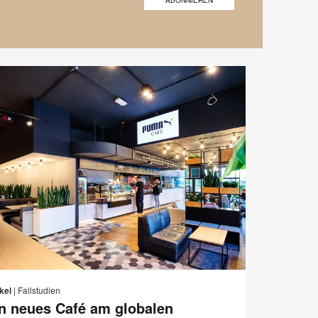
E-
Diese
Auf
Auf
Auf
Auf
Mail-
Facebook
Twitter
Pinterest
LinkedIn
Seite
kel
|
Fallstudien
Adresse
teilen
teilen
teilen
teilen
n neues Café am globalen
n
drucken