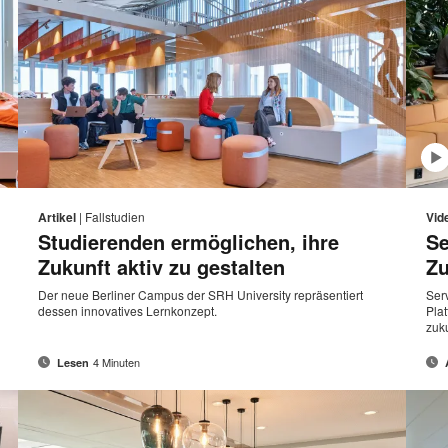
E-
Diese
Auf
Auf
Auf
Auf
l-
Mail-
n
Facebook
Twitter
Pinterest
LinkedIn
Seite
Artikel
|
Fallstudien
Vid
resse
Adresse
teilen
teilen
teilen
teilen
Studierenden ermöglichen, ihre
Se
drucke
Zukunft aktiv zu gestalten
Zu
Der neue Berliner Campus der SRH University repräsentiert
Ser
dessen innovatives Lernkonzept.
Pla
zuk
4 Minuten
Lesen