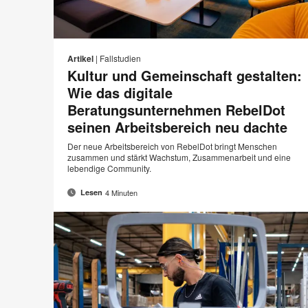
E-
Auf
Auf
Auf
Auf
Mail-
Facebook
Twitter
Pinterest
LinkedIn
S
Artikel
|
Fallstudien
Adre
teilen
teilen
teilen
teilen
Kultur und Gemeinschaft gestalten:
d
Wie das digitale
Beratungsunternehmen RebelDot
seinen Arbeitsbereich neu dachte
Der neue Arbeitsbereich von RebelDot bringt Menschen
zusammen und stärkt Wachstum, Zusammenarbeit und eine
lebendige Community.
4 Minuten
Lesen