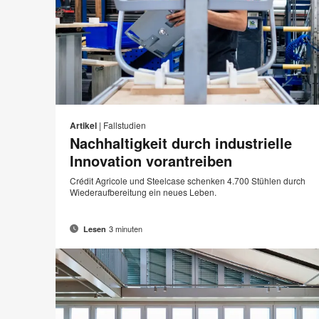
E-
Auf
Auf
Auf
Auf
Mail-
Facebook
Twitter
Pinterest
LinkedIn
S
Artikel
|
Fallstudien
Adre
teilen
teilen
teilen
teilen
Nachhaltigkeit durch industrielle
d
Innovation vorantreiben
Crédit Agricole und Steelcase schenken 4.700 Stühlen durch
Wiederaufbereitung ein neues Leben.
3 minuten
Lesen