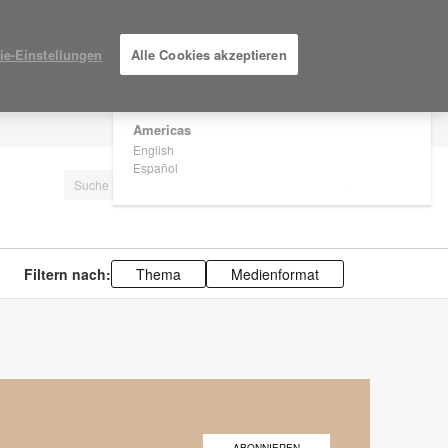
×
Are you in United States?
ie-Einstellungen
Alle Cookies akzeptieren
Would you like to see Products we sell in
your region?
Americas
EINLOGGEN / ANMELDEN
English
Español
Filtern nach:
Thema
Medienformat
ABONNIEREN