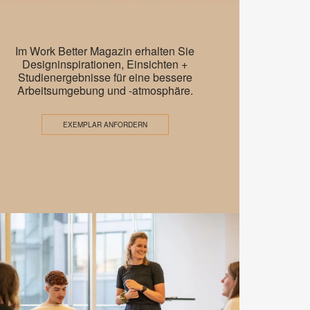
EMEA
Work
Im Work Better Magazin erhalten Sie
Better
Designinspirationen, Einsichten +
n
Studienergebnisse für eine bessere
–
Arbeitsumgebung und -atmosphäre.
A
New
EXEMPLAR ANFORDERN
Mindset