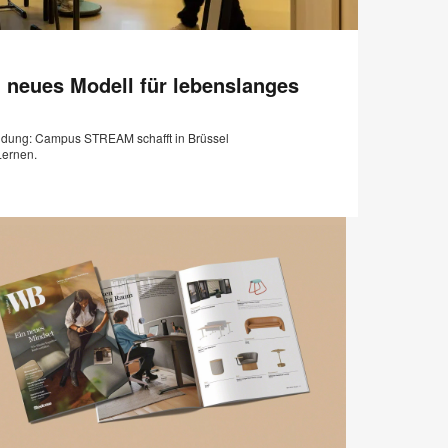
E-
Diese
Auf
Auf
Auf
Auf
Mail-
Facebook
Twitter
Pinterest
LinkedIn
Seite
Adresse
teilen
teilen
teilen
teilen
neues Modell für lebenslanges
drucken
ildung: Campus STREAM schafft in Brüssel
Lernen.