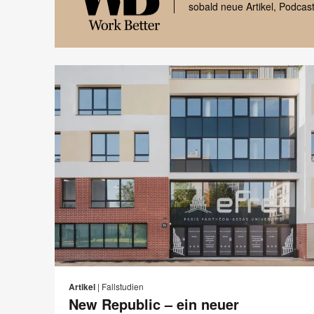
sobald neue Artikel, Podcast
Black
font
Work
Better
logo
E-
Auf
Auf
Auf
Auf
Mail-
Facebook
Twitter
Pinterest
LinkedIn
S
Artikel
|
Fallstudien
Adre
teilen
teilen
teilen
teilen
New Republic – ein neuer
d