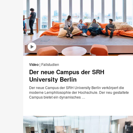
E-
Auf
Auf
Auf
Auf
Mai
Facebook
Twitter
Pinterest
LinkedI
Video
|
Fallstudien
Ad
teilen
teilen
teilen
teilen
Der neue Campus der SRH
University Berlin
Der neue Campus der SRH University Berlin verkörpert die
moderne Lernphilosophie der Hochschule. Der neu gestaltete
Campus bietet ein dynamisches …