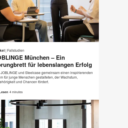
E-
Diese
Auf
Auf
Auf
Auf
Mail-
Facebook
Twitter
Pinterest
LinkedIn
Seite
kel
|
Fallstudien
Adresse
teilen
teilen
teilen
teilen
OBLINGE München – Ein
n
drucken
rungbrett für lebenslangen Erfolg
 JOBLINGE und Steelcase gemeinsam einen inspirierenden
m für junge Menschen gestalteten, der Wachstum,
ehörigkeit und Chancen fördert.
4 minutes
Lesen