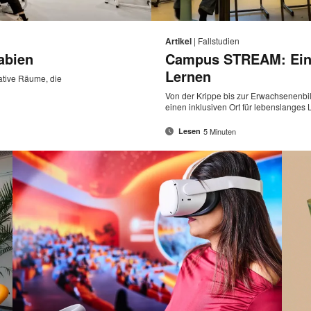
E-
Diese
Auf
Auf
Auf
Auf
Mail-
Facebook
Twitter
Pinterest
LinkedIn
Seite
Artikel
|
Fallstudien
Adresse
teilen
teilen
teilen
teilen
abien
Campus STREAM: Ein 
drucken
Lernen
ative Räume, die
Von der Krippe bis zur Erwachsenenb
einen inklusiven Ort für lebenslanges 
5 Minuten
Lesen