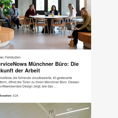
E-
Auf
Auf
Auf
Auf
Mail-
Facebook
Twitter
Pinterest
LinkedIn
eo
|
Fallstudien
Adresse
teilen
teilen
teilen
teilen
rviceNows Münchner Büro: Die
n
kunft der Arbeit
viceNow, die führende cloudbasierte, KI-gesteuerte
ttform, öffnet die Türen zu ihrem Münchner Büro. Dessen
unftsweisendes Design zeigt, wie das …
3:24
Ansehen