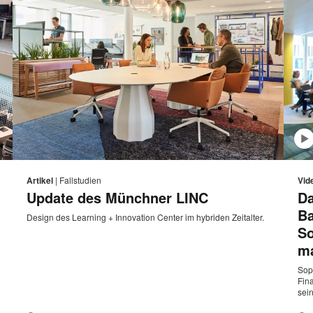
E-
Diese
Diese
Auf
Auf
Auf
Auf
Mail-
Facebook
Twitter
Pinterest
LinkedIn
eite
Seite
Artikel
|
Fallstudien
Vid
sse
Adresse
teilen
teilen
teilen
teilen
Update des Münchner LINC
Da
rucken
drucke
B
Design des Learning + Innovation Center im hybriden Zeitalter.
So
ma
Sop
Fin
sei