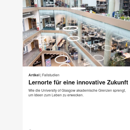
E-
Auf
Auf
Auf
Auf
Mail-
Facebook
Twitter
Pinterest
LinkedIn
S
Artikel
|
Fallstudien
Adre
teilen
teilen
teilen
teilen
Lernorte für eine innovative Zukunft
d
Wie die University of Glasgow akademische Grenzen sprengt,
um Ideen zum Leben zu erwecken.