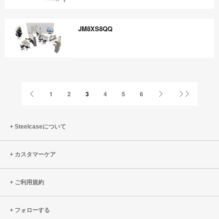
QF4QS8QN
JM8XS8QQ
JM8XS8QQ
Previous
Next
Last
1
2
3
4
5
6
Page
Page
Page
Steelcaseについて
カスタマーケア
ご利用規約
フォローする