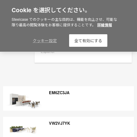
Cookie を選択してください。
×
Are you in United States?
Steelcase でのクッキーの主な目的は、機能を向上させ、可能な
限り最高の閲覧体験をお客様に提供することです。
詳細情報
Would you like to see Products we sell in
your region?
Americas
クッキー設定
全て有効にする
English
Español
EM6ZC3JA
EM6ZC3JA
VW2VJ7YK