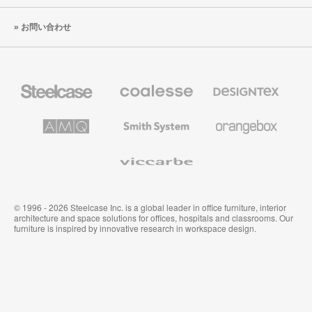
お問い合わせ
Steelcase
Coalesse
Designtex
の
の
プ
テ
レ
キ
AMQ
Smith
Orangebox
ミ
ス
Solutions
System
ア
タ
ム
イ
Viccarbe
オ
ル
フ
&
ィ
ウ
ス
ォ
家
ー
© 1996 - 2026 Steelcase Inc. is a global leader in office furniture, interior
具
ル
architecture and space solutions for offices, hospitals and classrooms. Our
カ
furniture is inspired by innovative research in workspace design.
バ
リ
ン
グ